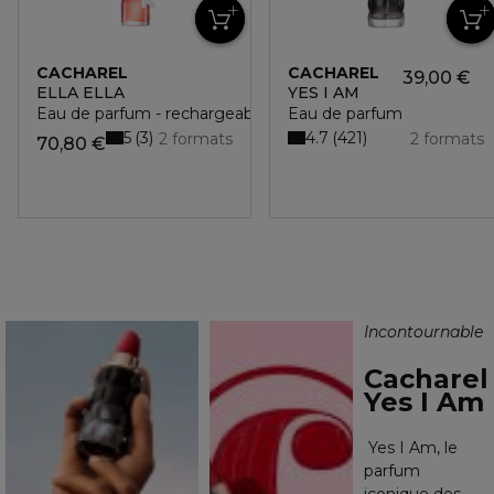
CACHAREL
CACHAREL
39,00 €
ELLA ELLA
YES I AM
Eau de parfum - rechargeable
Eau de parfum
5
4.7
3
421
2 formats
2 formats
70,80 €
Incontournable
Cacharel
Yes I Am
Yes I Am, le
parfum