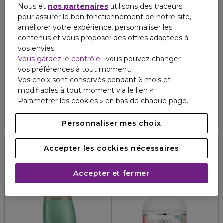
Nous et
nos partenaires
utilisons des traceurs
pour assurer le bon fonctionnement de notre site,
améliorer votre expérience, personnaliser les
contenus et vous proposer des offres adaptées à
vos envies.
Vous gardez le contrôle
: vous pouvez changer
CACHAREL
CACHAREL
vos préférences à tout moment.
AMOR AMOR
CACHAREL HOMME
Vos choix sont conservés pendant 6 mois et
Eau de parfum
Eau de toilette
modifiables à tout moment via le lien «
5
7
55,50 €
118,00 €
70,80 €
À partir de
Paramétrer les cookies » en bas de chaque page.
4.8
131
2 formats
Personnaliser mes choix
Accepter les cookies nécessaires
Accepter et fermer