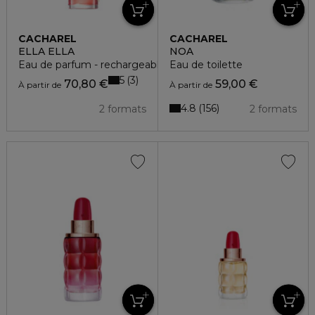
CACHAREL
CACHAREL
ELLA ELLA
NOA
Eau de parfum - rechargeable
Eau de toilette
5
3
70,80 €
59,00 €
À partir de
À partir de
4.8
156
2 formats
2 formats