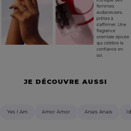
iconique des
femmes
audacieuses,
prêtes à
s'affirmer. Une
fragrance
orientale épicée
qui célèbre la
confiance en
soi.
JE DÉCOUVRE AUSSI
Yes I Am
Amor Amor
Anaïs Anaïs
I