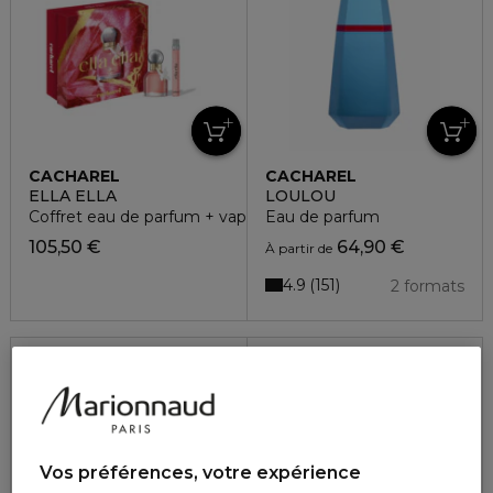
CACHAREL
CACHAREL
ELLA ELLA
LOULOU
Coffret eau de parfum + vaporisateur voyage
Eau de parfum
105,50 €
64,90 €
À partir de
4.9
151
2 formats
40%
Vos préférences, votre expérience