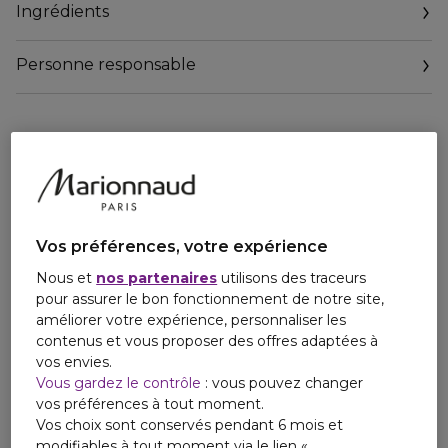
Ingrédients
chevelu apaisé avec une douce odeur florale d'ylang-ylang.
Sa formule très douce est idéale pour les cuirs chevelus
sensibles, permet une utilisation quotidienne si nécessaire.
Personne responsable
Email
Email@ : www.leonorgreyl.com
Vos préférences, votre expérience
Nous et
nos partenaires
utilisons des traceurs
pour assurer le bon fonctionnement de notre site,
améliorer votre expérience, personnaliser les
contenus et vous proposer des offres adaptées à
vos envies.
Vous gardez le contrôle
: vous pouvez changer
vos préférences à tout moment.
Vos choix sont conservés pendant 6 mois et
modifiables à tout moment via le lien «