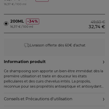
16,37 € / 100 ml
200ML
34%
49,60 €
32,74 €
16,37 € / 100 ml
Livraison offerte dès 60€ d’achat
Information produit
Ce shampooing soin apporte un bien-être immédiat dès la
première utilisation et traite en douceur les états
pelliculaires et des cuirs chevelus irrités. La propolis,
reconnue pour ses propriétés antiseptique et antioxydante,
est associée à un ensemble d'actifs végétaux pour assurer
une excellente hygiène du cuir chevelu. Il prévient le
Conseils et Précautions d'utilisation
développement de la flore microbienne responsable des
pellicules et des démangeaisons, tout en laissant le cuir