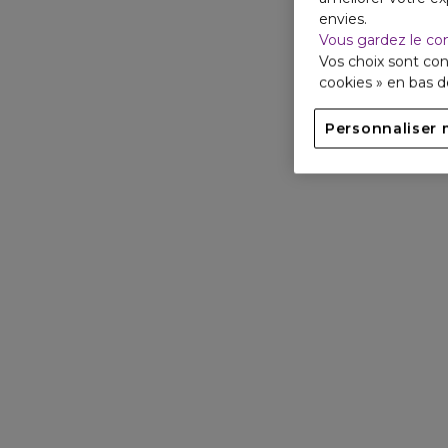
envies.
Vous gardez le co
Vos choix sont con
cookies » en bas 
Personnaliser 