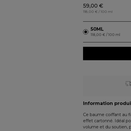
59,00 €
118,00 € / 100 ml
50ML
118,00 € / 100 ml
Information produi
Ce baume coiffant au fi
effet cartonné. Idéal po
volume et du soutien, p