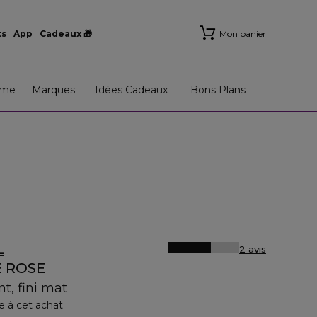
ts
App
Cadeaux 🎁
Mon panier
me
Marques
Idées Cadeaux
Bons Plans
L
2 avis
E ROSE
t, fini mat
e à cet achat