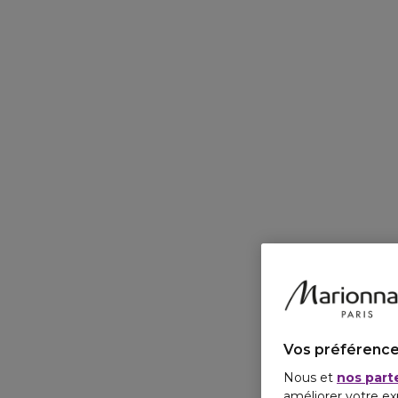
Vos préférence
Nous et
nos part
améliorer votre ex