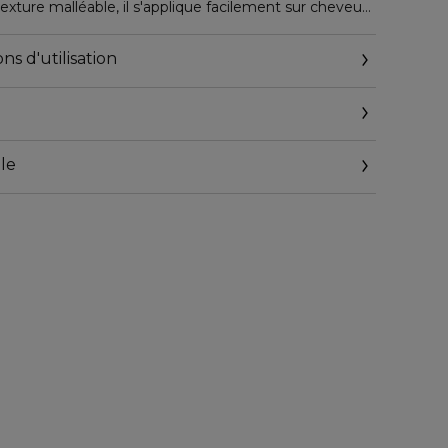
exture malléable, il s'applique facilement sur cheveux
travaille tout au long de la journée sans laisser de
grasse hydrate la fibre capillaire et protège les
ns d'utilisation
 extérieures.
le
eyl.com