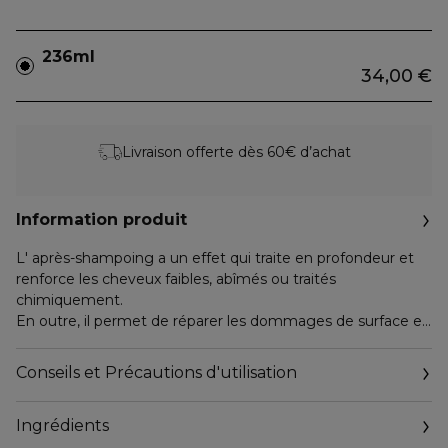
236ml
34,00 €
Livraison offerte dès 60€ d’achat
Information produit
L' après-shampoing a un effet qui traite en profondeur et
renforce les cheveux faibles, abîmés ou traités
chimiquement.
En outre, il permet de réparer les dommages de surface en
scellant la couche d'écailles.
Conseils et Précautions d'utilisation
Sans silicone
Sans sulfates
Ingrédients