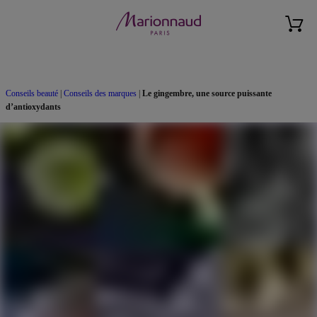
Conseils beauté
|
Conseils des marques
|
Le gingembre, une source puissante
d’antioxydants