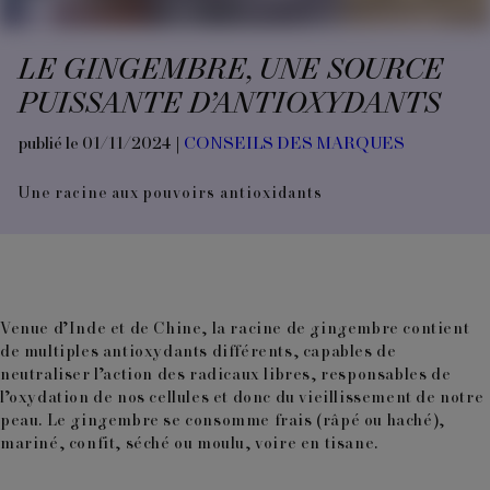
LE GINGEMBRE, UNE SOURCE
PUISSANTE D’ANTIOXYDANTS
publié le 01/11/2024 |
CONSEILS DES MARQUES
Une racine aux pouvoirs antioxidants
Venue d’Inde et de Chine, la racine de gingembre contient
de multiples antioxydants différents, capables de
neutraliser l’action des radicaux libres, responsables de
l’oxydation de nos cellules et donc du vieillissement de notre
peau. Le gingembre se consomme frais (râpé ou haché),
mariné, confit, séché ou moulu, voire en tisane.