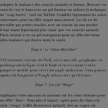
Adoptez la tendance des
sourcils naturels et fournis
. Brossez vos
sourcils vers le haut avec un gel fixateur ou utilisez la technique
du
“soap brows”
viral sur TikTok. Comblez légèrement les zones
clairsemées pour un effet soigné mais naturel. La clé est de
travailler par petites touches avec un crayon ou une poudre
d’une teinte légèrement plus claire que vos sourcils naturels.
Fixez ensuite avec un gel transparent pour un effet duveteux
ultra-tendance qui durera toute la soirée.
Étape 6 : Le “Glass Skin Glow”
À l’extrémité externe de l’œil, créez une aile graphique en
prolongeant la ligne vers le haut et en revenant vers la
paupière mobile pour créer un angle audacieux. Vous pouvez
ajuster la longueur et l’angle selon votre préférence.
Étape 7 : Les cils “Wispy”
Appliquez votre mascara en insistant sur les coins externes pour
un
effet “foxy”.
Pour plus d’impact, optez pour des
faux-cils
style “wispy”
(effet déstructuré naturel), très en vogue sur