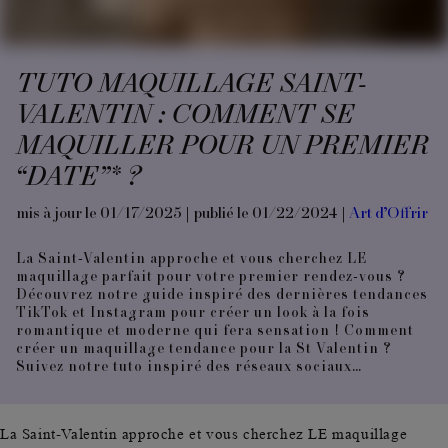
TUTO MAQUILLAGE SAINT-
VALENTIN : COMMENT SE
MAQUILLER POUR UN PREMIER
“DATE”* ?
mis à jour le 01/17/2025 | publié le 01/22/2024 |
Art d’Offrir
La Saint-Valentin approche et vous cherchez LE
maquillage parfait pour votre premier rendez-vous ?
Découvrez notre guide inspiré des dernières tendances
TikTok et Instagram pour créer un look à la fois
romantique et moderne qui fera sensation ! Comment
créer un maquillage tendance pour la St Valentin ?
Suivez notre tuto inspiré des réseaux sociaux…
La Saint-Valentin approche et vous cherchez LE maquillage