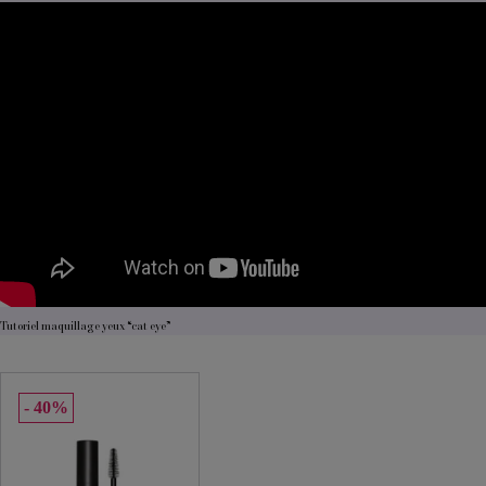
Tutoriel maquillage yeux “cat eye”
40%