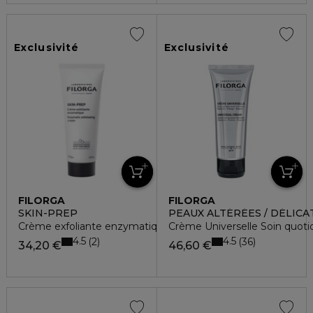
Exclusivité
Exclusivité
FILORGA
FILORGA
SKIN-PREP
PEAUX ALTÉRÉES / DÉLICA
Crème exfoliante enzymatique
Crème Universelle Soin quotid
4.5
4.5
2
36
34,20 €
46,60 €