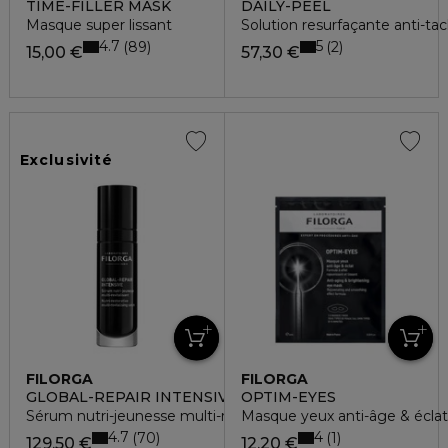
TIME-FILLER MASK
DAILY-PEEL
Masque super lissant
Solution resurfaçante anti-ta
4.7
5
89
2
15,00 €
57,30 €
Exclusivité
FILORGA
FILORGA
GLOBAL-REPAIR INTENSIVE
OPTIM-EYES
Sérum nutri-jeunesse multi-revitalisant
Masque yeux anti-âge & éclat
4.7
4
70
1
129,50 €
12,20 €