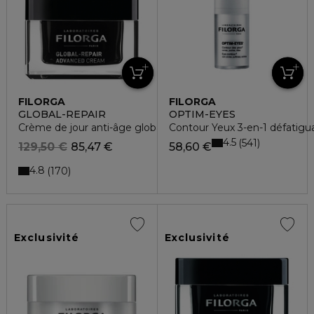
FILORGA
FILORGA
GLOBAL-REPAIR
OPTIM-EYES
Crème de jour anti-âge global peaux matures
Contour Yeux 3-en-1 défatigua
4.5
541
129,50 €
85,47 €
58,60 €
4.8
170
Exclusivité
Exclusivité