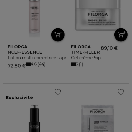
FILORGA
FILORGA
89,10 €
NCEF-ESSENCE
TIME-FILLER
Lotion multi-correctrice suprême
Gel-crème 5xp
4.6
5
44
1
72,80 €
Exclusivité