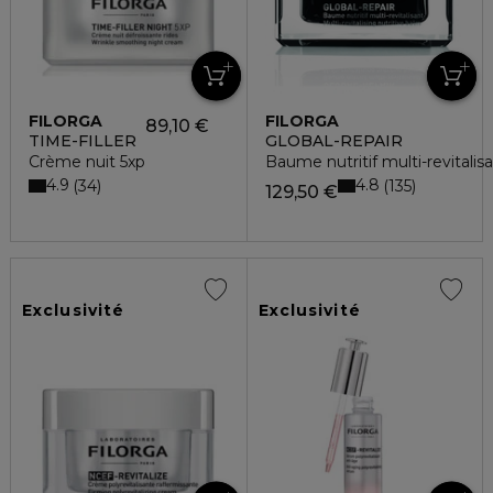
FILORGA
FILORGA
89,10 €
TIME-FILLER
GLOBAL-REPAIR
Crème nuit 5xp
Baume nutritif multi-revitalis
4.9
4.8
34
135
129,50 €
Exclusivité
Exclusivité