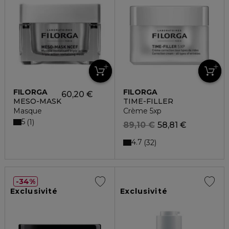
FILORGA
FILORGA
60,20 €
MESO-MASK
TIME-FILLER
Masque
Crème 5xp
5
1
89,10 €
58,81 €
4.7
32
34%
Exclusivité
Exclusivité