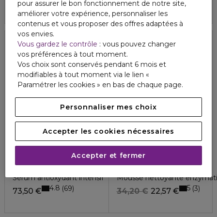
69,40 €
pour assurer le bon fonctionnement de notre site,
améliorer votre expérience, personnaliser les
contenus et vous proposer des offres adaptées à
vos envies.
Vous gardez le contrôle
: vous pouvez changer
34%
Exclusivité
Exclusivité
vos préférences à tout moment.
Vos choix sont conservés pendant 6 mois et
modifiables à tout moment via le lien «
Paramétrer les cookies » en bas de chaque page.
Personnaliser mes choix
Accepter les cookies nécessaires
Accepter et fermer
FILORGA
FILORGA
HYDRA-AOX [5]
SKIN-PREP
Sérum antioxydant intensif
Mousse nettoyante enzymat
4.8
5
69
3
73,50 €
34,20 €
22,57 €