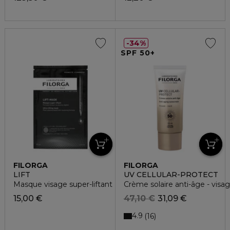
34%
SPF 50+
FILORGA
FILORGA
LIFT
UV CELLULAR-PROTECT
Masque visage super-liftant
Crème solaire anti-âge - visa
15,00 €
47,10 €
31,09 €
4.9
16