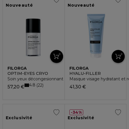
Nouveauté
Nouveauté
FILORGA
FILORGA
OPTIM-EYES CRYO
HYALU-FILLER
Soin yeux décongesionnant éclat 60 secondes
Masque visage hydratant et r
4.8
22
57,20 €
41,30 €
34%
Exclusivité
Exclusivité