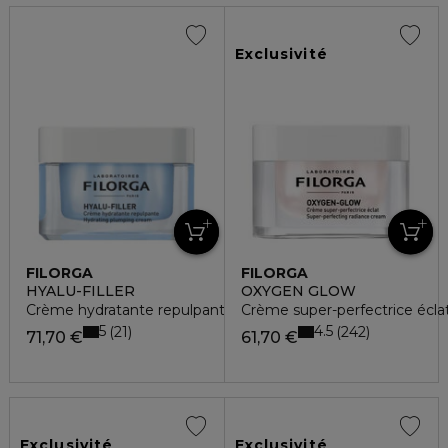
Exclusivité
FILORGA
FILORGA
HYALU-FILLER
OXYGEN GLOW
Crème hydratante repulpante
Crème super-perfectrice écla
5
4.5
21
242
71,70 €
61,70 €
Exclusivité
Exclusivité