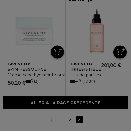
GIVENCHY
GIVENCHY
201,00 €
SKIN RESSOURCE
IRRESISTIBLE
Crème riche hydratante protectrice - rechargeable
Eau de parfum
5
4.9
3
1084
80,20 €
ALLER À LA PAGE PRÉCÉDENTE
1
2
3