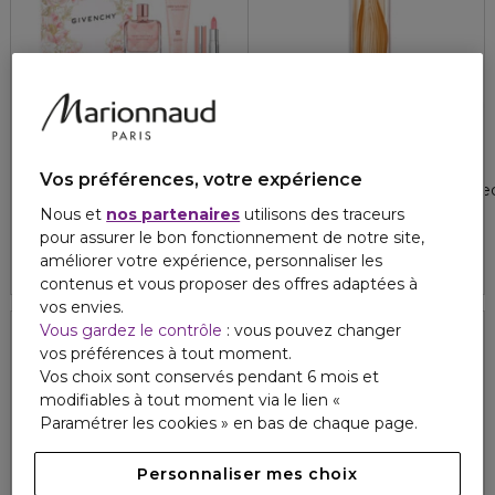
GIVENCHY
GIVENCHY
IRRESISTIBLE
ORGANZA
Vos préférences, votre expérience
Coffret - eau de parfum + lait pour le corps + mini rose perfe
Eau de parfum
Nous et
nos partenaires
utilisons des traceurs
144,00 €
190,00 €
À partir de
pour assurer le bon fonctionnement de notre site,
4.8
145
2 formats
améliorer votre expérience, personnaliser les
contenus et vous proposer des offres adaptées à
vos envies.
Vous gardez le contrôle
: vous pouvez changer
vos préférences à tout moment.
Vos choix sont conservés pendant 6 mois et
modifiables à tout moment via le lien «
Paramétrer les cookies » en bas de chaque page.
Personnaliser mes choix