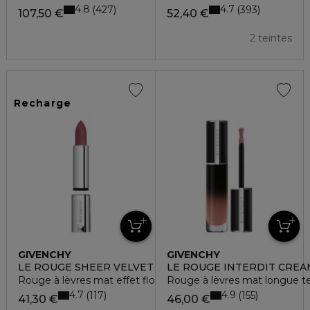
4.8
4.7
427
393
107,50 €
52,40 €
2 teintes
Recharge
GIVENCHY
GIVENCHY
LE ROUGE SHEER VELVET
LE ROUGE INTERDIT CREA
Rouge à lèvres mat effet floutant - recharge
Rouge à lèvres mat longue t
4.7
4.9
117
155
41,30 €
46,00 €