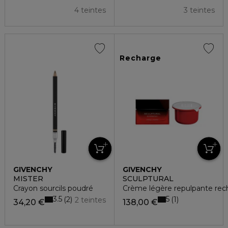
4 teintes
3 teintes
Recharge
GIVENCHY
GIVENCHY
MISTER
SCULPTURAL
Crayon sourcils poudré
Crème légère repulpante rec
3.5
5
2
1
2 teintes
34,20 €
138,00 €