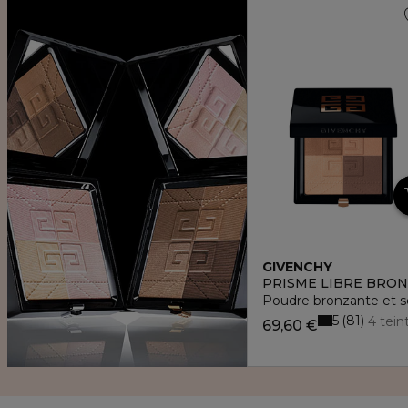
GIVENCHY
PRISME LIBRE BRO
Poudre bronzante et s
5
81
4 tein
69,60 €