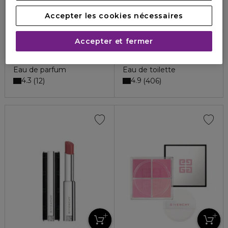
Accepter les cookies nécessaires
Accepter et fermer
GIVENCHY
GIVENCHY
197,00 €
146,50 €
HOT COUTURE
L'INTERDIT
Eau de parfum
Eau de toilette
4.3
4.9
12
406