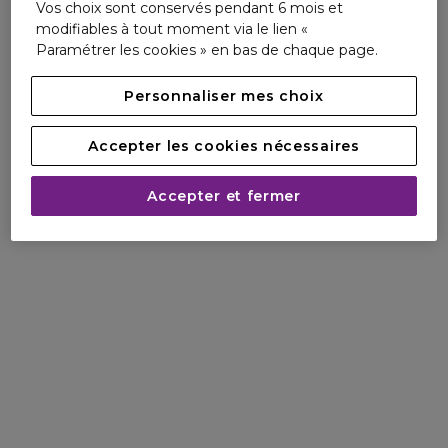
territoire français. Sous réserve des consignes de tri locales
Vos choix sont conservés pendant 6 mois et
et de la disponibilité des installations de collecte pour les
modifiables à tout moment via le lien «
autres pays.
Paramétrer les cookies » en bas de chaque page.
Personnaliser mes choix
Accepter les cookies nécessaires
Accepter et fermer