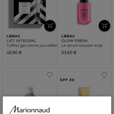
LIERAC
LIERAC
LIFT INTEGRAL
GLOW FRESH
Coffret gel-crème jour raffermissant + soin lift regard
Le sérum booster eclat
45,90 €
33,60 €
SPF 30