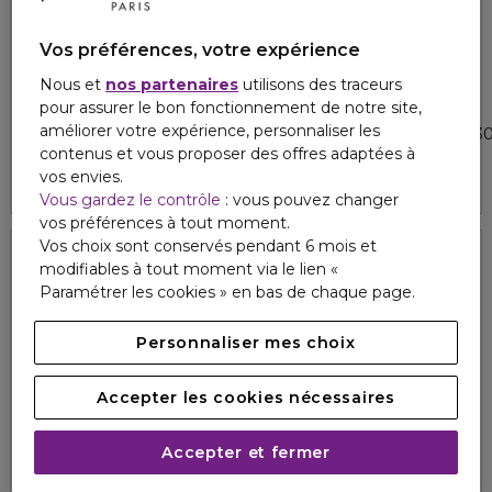
Vos préférences, votre expérience
Nous et
nos partenaires
utilisons des traceurs
LIERAC
LIERAC
pour assurer le bon fonctionnement de notre site,
LIERAC HOMME
SUNISSIME
améliorer votre expérience, personnaliser les
Mousse de rasage confort
Le fluide velouté solaire spf3
contenus et vous proposer des offres adaptées à
4.5
2
11,90 €
34,00 €
vos envies.
Vous gardez le contrôle
: vous pouvez changer
vos préférences à tout moment.
Vos choix sont conservés pendant 6 mois et
modifiables à tout moment via le lien «
SPF 30
Paramétrer les cookies » en bas de chaque page.
Personnaliser mes choix
Accepter les cookies nécessaires
Accepter et fermer