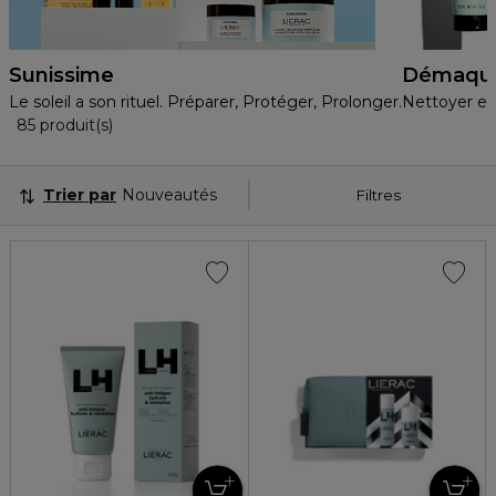
Sunissime
Démaquil
Le soleil a son rituel. Préparer, Protéger, Prolonger.​
Nettoyer et 
36 Produits Affichés
85 produit(s)
Trier par
Nouveautés
Filtres