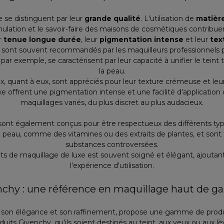
e se distinguent par leur
grande qualité
. L'utilisation de
matièr
mulation et le savoir-faire des maisons de cosmétiques contribue
r
tenue longue durée
, leur
pigmentation intense
et leur
tex
 sont souvent recommandés par les maquilleurs professionnels pou
r exemple, se caractérisent par leur capacité à unifier le teint t
la peau.
x, quant à eux, sont appréciés pour leur texture crémeuse et leur
e offrent une pigmentation intense et une facilité d'application 
maquillages variés, du plus discret au plus audacieux.
 sont également conçus pour être respectueux des différents typ
a peau, comme des vitamines ou des extraits de plantes, et sont
substances controversées.
its de maquillage de luxe est souvent soigné et élégant, ajouta
l'expérience d'utilisation.
nchy : une référence en maquillage haut de 
ur son élégance et son raffinement, propose une gamme de pro
duits Givenchy, qu'ils soient destinés au teint, aux yeux ou aux l