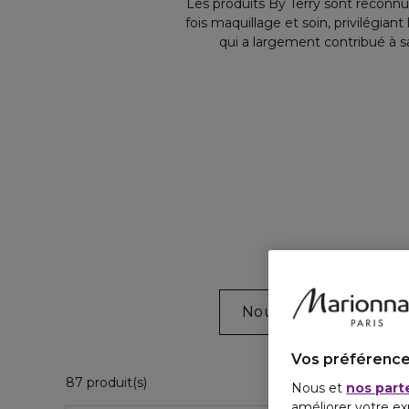
Les produits By Terry sont reconnu
fois maquillage et soin, privilégian
qui a largement contribué à 
Nouveautés
Mei
Vos préférence
36 Produits Affichés
87 produit(s)
Nous et
nos part
améliorer votre ex