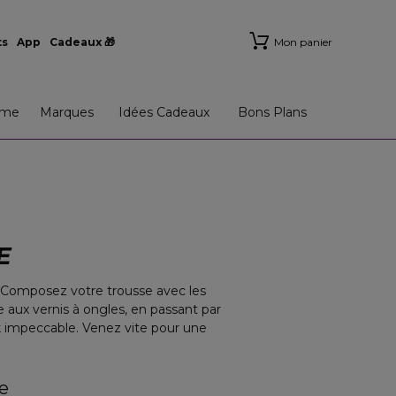
ts
App
Cadeaux 🎁
Mon panier
me
Marques
Idées Cadeaux
Bons Plans
E
é. Composez votre trousse avec les
e aux vernis à ongles, en passant par
k impeccable. Venez vite pour une
e