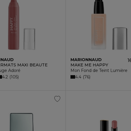
NNAUD
MARIONNAUD
1
ORMATS MAXI BEAUTE
MAKE ME HAPPY
uge Adoré
Mon Fond de Teint Lumière
4.2
4.4
105
76