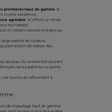
es premières haut de gamme
, le
nt à cette excellence.
ture agréable
. Ils offrent un rendu
r leur fiabilité.
out en restant naturels et légers sur
 large palette de couleurs.
qui permettent de réaliser des
es de peau. Ils contiennent souvent
 formulés sans parabènes ou autres
nt une touche de raffinement à
gamme
duits de maquillage haut de gamme
èvres, sont reconnus pour leur qualité