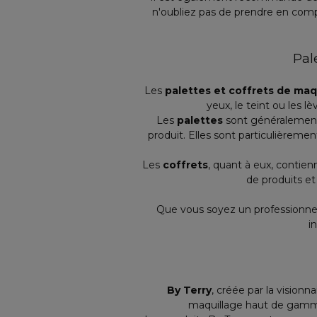
n'oubliez pas de prendre en com
Pal
Les
palettes et coffrets de maq
yeux, le teint ou les l
Les
palettes
sont généralement 
produit. Elles sont particulièremen
Les
coffrets
, quant à eux, contien
de produits et
Que vous soyez un professionnel
i
By Terry
, créée par la vision
maquillage haut de gamme. 