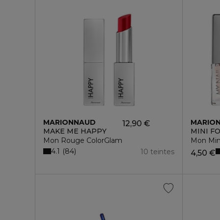
MARIONNAUD
MARIO
12,90 €
MAKE ME HAPPY
MINI F
Mon Rouge ColorGlam
Mon Min
4.1
84
10 teintes
4,50 €