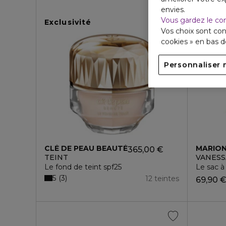
envies.
Vous gardez le co
Exclusivité
Top ve
Vos choix sont con
cookies » en bas 
Personnaliser 
CLÉ DE PEAU BEAUTÉ
MARIO
365,00 €
TEINT
VANESS
Le fond de teint spf25
Le sac 
5
3
12 teintes
69,90 