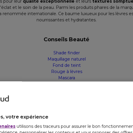
s pour leur
qualité exceptionnelle
et leurs
textures somptu
t l'éclat et le soin de la peau. Parmi les produits phares de la mar
sa renommée internationale. Ce baume luxueux pour les lèvres es
nourrissantes et hydratantes.
Conseils Beauté
Shade finder
Maquillage naturel
Fond de teint
Rouge à lèvres
Mascara
lleures ventes
Exclusivités Maquillage
Ma
s, votre expérience
enaires
utilisons des traceurs pour assurer le bon fonctionnemen
périence, personnaliser les contenus et vous proposer des offre