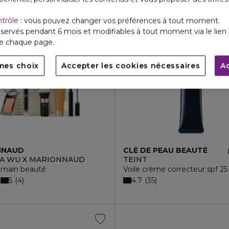
ntrôle
: vous pouvez changer vos préférences à tout moment.
ntes
Exclusivité
servés pendant 6 mois et modifiables à tout moment via le lien 
de chaque page.
mes choix
Accepter les cookies nécessaires
A
NNAUD
CLÉ DE PEAU BEAUTÉ
A WU X MARIONNAUD
TEINT
à main beauté
Voile crème correcteur spf 25
5
4.7
4
35
€