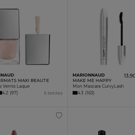
NNAUD
MARIONNAUD
13,9
ORMATS MAXI BEAUTE
MAKE ME HAPPY
i Vernis Laque
Mon Mascara CurvyLash
4.2
4.3
97
163
6 teintes