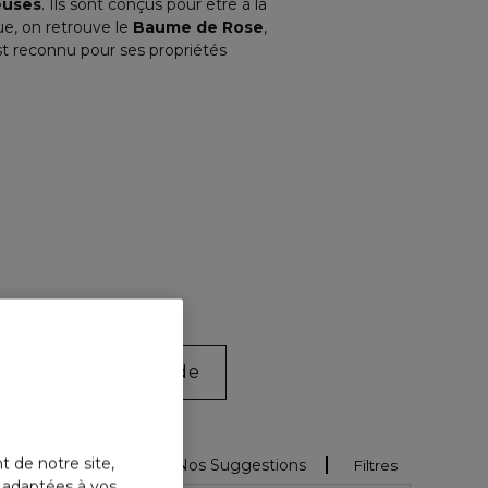
euses
. Ils sont conçus pour être à la
que, on retrouve le
Baume de Rose
,
t reconnu pour ses propriétés
quillage soin hybride
t de notre site,
Trier Par
Nos Suggestions
Filtres
s adaptées à vos