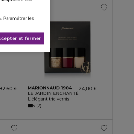
« Paramétrer les
ccepter et fermer
MARIONNAUD 1984
82,60 €
24,00 €
LE JARDIN ENCHANTÉ
L'élégant trio vernis
5
2