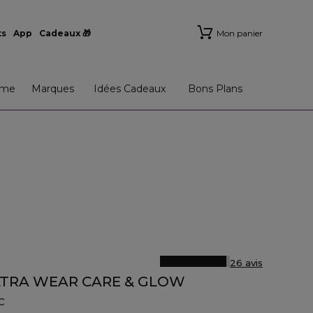
ts
App
Cadeaux 🎁
Mon panier
me
Marques
Idées Cadeaux
Bons Plans
26 avis
ULTRA WEAR CARE & GLOW
c