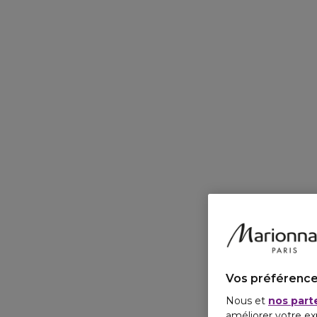
Vos préférence
Nous et
nos part
améliorer votre ex