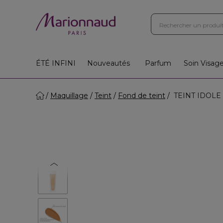
Boutiques
Instituts
App
Cadeaux 🎁
ÉTÉ INFINI
Nouveautés
Parfum
Soin Visag
Maquillage
Teint
Fond de teint
TEINT IDOLE 