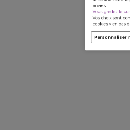
envies.
Vous gardez le co
Vos choix sont con
cookies » en bas 
Personnaliser 