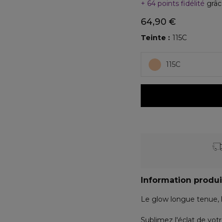
64 points fidélité
grâc
64,90 €
Teinte
115C
115C
Information produi
Le glow longue tenue, l
Sublimez l'éclat de vot