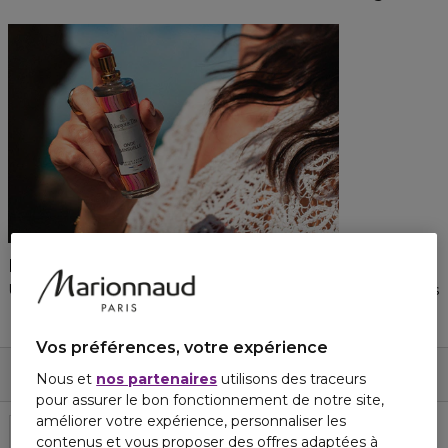
PARFUM CHEVEUX
Une caresse olfactive suave et veloutée qui prend soin de vos
1 Produits Affichés
1 produit(s)
Vos préférences, votre expérience
Trier par
Nos Suggestions
Filtres
Nous et
nos partenaires
utilisons des traceurs
pour assurer le bon fonctionnement de notre site,
améliorer votre expérience, personnaliser les
contenus et vous proposer des offres adaptées à