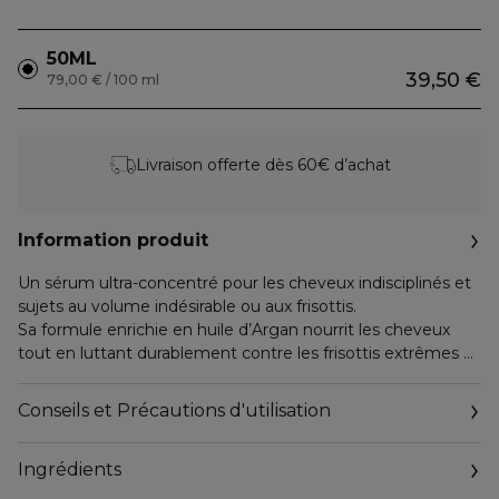
50ML
39,50 €
79,00 € / 100 ml
Livraison offerte dès 60€ d’achat
Information produit
Un sérum ultra-concentré pour les cheveux indisciplinés et
sujets au volume indésirable ou aux frisottis.
Sa formule enrichie en huile d’Argan nourrit les cheveux
tout en luttant durablement contre les frisottis extrêmes et
les mèches rebelles. Les cheveux sont plus faciles à brosser
et plus soyeux. Le coiffage est facilité.
Conseils et Précautions d'utilisation
- Diminue le volume indésirable de 46%*
Ingrédients
- Contrôle les frisottis jusqu’à 72h*
- Laisse les cheveux ultra-lisses et brillants