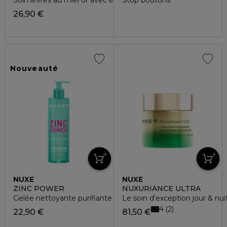
26,90 €
Nouveauté
NUXE
NUXE
ZINC POWER
NUXURIANCE ULTRA
Gelée nettoyante purifiante
Le soin d'exception jour & nui
4
2
22,90 €
81,50 €