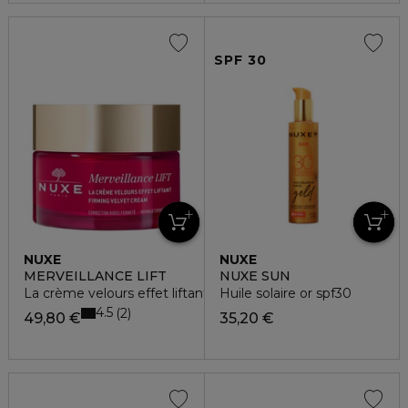
SPF 30
NUXE
NUXE
MERVEILLANCE LIFT
NUXE SUN
La crème velours effet liftant
Huile solaire or spf30
4.5
2
49,80 €
35,20 €