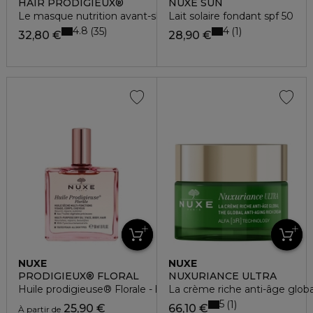
HAIR PRODIGIEUX®
NUXE SUN
Le masque nutrition avant-shampooing
Lait solaire fondant spf 50
4.8
4
35
1
32,80 €
28,90 €
NUXE
NUXE
PRODIGIEUX® FLORAL
NUXURIANCE ULTRA
Huile prodigieuse® Florale - huile sèche multi-fonctions
La crème riche anti-âge global
5
1
25,90 €
66,10 €
À partir de