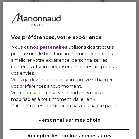
Vos préférences, votre expérience
Nous et
nos partenaires
utilisons des traceurs
NUXE
NUXE
pour assurer le bon fonctionnement de notre site,
SUPER SERUM
NUXE SUN
améliorer votre expérience, personnaliser les
Le concentré anti-âge universel
Eau délicieuse parfumante
contenus et vous proposer des offres adaptées à
4
1
96,10 €
21,80 €
vos envies.
À partir de
Vous gardez le contrôle
: vous pouvez changer
4.8
42
2 formats
vos préférences à tout moment.
Vos choix sont conservés pendant 6 mois et
modifiables à tout moment via le lien «
Paramétrer les cookies » en bas de chaque page.
Personnaliser mes choix
Accepter les cookies nécessaires