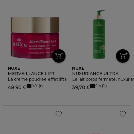
NUXE
NUXE
MERVEILLANCE LIFT
NUXURIANCE ULTRA
La crème poudrée effet liftant
Le lait corps fermeté, nuxuria
4.7
4.5
6
2
48,90 €
39,70 €