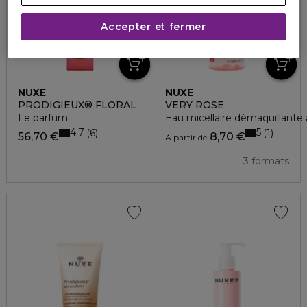
Accepter et fermer
NUXE
NUXE
PRODIGIEUX® FLORAL
VERY ROSE
Le parfum
Eau micellaire démaquillante
4.7
5
6
1
56,70 €
8,70 €
À partir de
3 formats