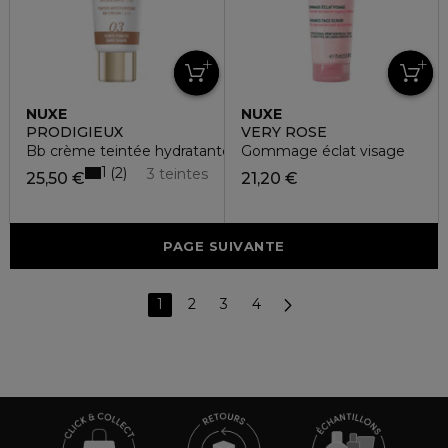
NUXE
NUXE
PRODIGIEUX
VERY ROSE
Bb crème teintée hydratante
Gommage éclat visage
1
2
3 teintes
25,50 €
21,20 €
PAGE SUIVANTE
1
2
3
4