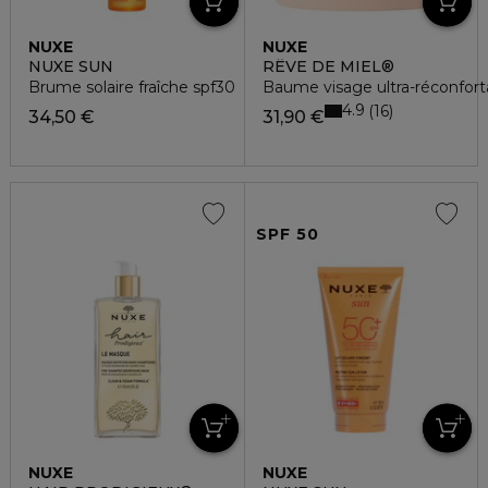
NUXE
NUXE
NUXE SUN
RÊVE DE MIEL®
Brume solaire fraîche spf30
Baume visage ultra-réconfort
4.9
16
34,50 €
31,90 €
SPF 50
NUXE
NUXE