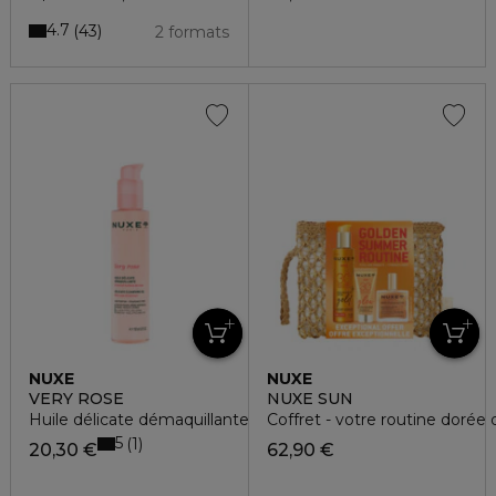
4.7
43
2 formats
NUXE
NUXE
VERY ROSE
NUXE SUN
Huile délicate démaquillante
Coffret - votre routine dorée d
5
1
20,30 €
62,90 €