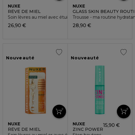
NUXE
NUXE
RÊVE DE MIEL
GLASS SKIN BEAUTY ROUT
Soin lèvres au miel avec étui & charms
Trousse - ma routine hydratan
26,90 €
28,90 €
Nouveauté
Nouveauté
NUXE
NUXE
15,90 €
RÊVE DE MIEL
ZINC POWER
Soin lèvres au miel or avec étui & charms
Stop boutons