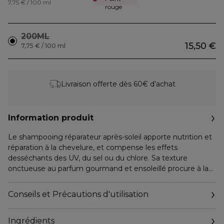
7,75 € / 100 ml
rouge
200ML
15,50 €
7,75 € / 100 ml
Livraison offerte dès 60€ d’achat
Information produit
Le shampooing réparateur après-soleil apporte nutrition et
réparation à la chevelure, et compense les effets
desséchants des UV, du sel ou du chlore. Sa texture
onctueuse au parfum gourmand et ensoleillé procure à la
chevelure démêlage, douceur et brillance. Formule
biodégradable*.
Conseils et Précautions d'utilisation
*Selon la norme internationale OCDE 301B.
Ingrédients