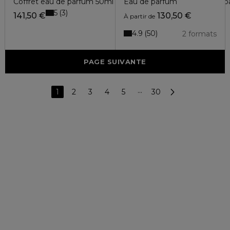
Coffret eau de parfum 50ml + vaporisateur voyage eau de 
Eau de parfum
5
3
141,50 €
130,50 €
À partir de
4.9
50
2 formats
PAGE SUIVANTE
1
2
3
4
5
···
30