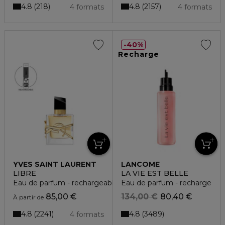
4.8
4.8
218
2157
4 formats
4 formats
40%
Recharge
YVES SAINT LAURENT
LANCÔME
LIBRE
LA VIE EST BELLE
Eau de parfum - rechargeable
Eau de parfum - recharge
85,00 €
134,00 €
80,40 €
À partir de
4.8
4.8
2241
3489
4 formats