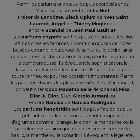
Parmi les parfums orientaux les plus appréciés chez
Marionnaud, on peut citer
La Nuit
Trésor
de
Lancôme
,
Black Opium
de
Yves Saint
Laurent
,
Angel
de
Thierry Mugler
ou
encore
Scandal
de
Jean Paul Gaultier
.
Les
parfums chyprés
sont les plus élégants et les plus
raffinés chez les femmes. Ils sont composés de notes
boisées comme le patchouli, le santal ou le cèdre, ainsi
que de notes fraîches comme la bergamote, le citron ou
le pamplemousse. Ils évoquent la sophistication, la
classe, la confiance et le caractère. Ils sont idéaux pour
toute l’année, ou pour les occasions importantes. Parmi
les parfums chyprés les plus appréciés chez Marionnaud,
on peut citer
Coco Mademoiselle
de
Chanel
,
Miss
Dior
de
Dior
,
Si
de
Giorgio Armani
ou
encore
Narciso
de
Narciso Rodriguez
.
Les
parfums hespéridés
sont les plus frais et les plus
pétillants chez les femmes. Ils sont composés
d’agrumes comme l’orange, le citron, la mandarine ou le
pamplemousse, ainsi que de notes vertes comme le
basilic, la menthe ou le romarin. Ils évoquent la légèreté,