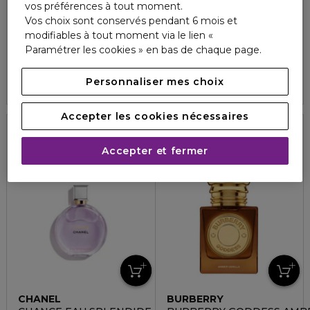
vos préférences à tout moment.
CAROLINA HERRERA
CHANEL
Vos choix sont conservés pendant 6 mois et
LA BOMBA
COCO MADEMOISELLE
modifiables à tout moment via le lien «
Eau de parfum
Eau de parfum vaporisateur
Paramétrer les cookies » en bas de chaque page.
86,90 €
101,00 €
À partir de
À partir de
4.9
4.8
96
286
Personnaliser mes choix
3 formats
4 formats
Accepter les cookies nécessaires
Nouveauté
Accepter et fermer
CHANEL
BURBERRY