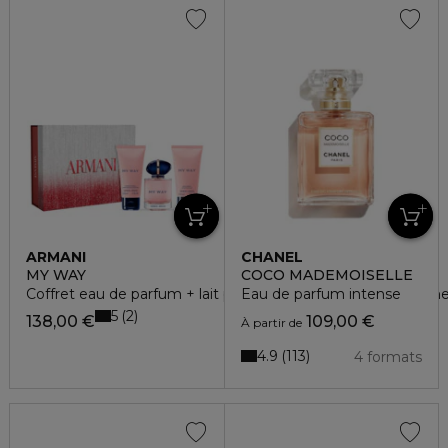
ARMANI
CHANEL
MY WAY
COCO MADEMOISELLE
Coffret eau de parfum + lait parfumé hydratant + gel douch
Eau de parfum intense
5
2
138,00 €
109,00 €
À partir de
4.9
113
4 formats