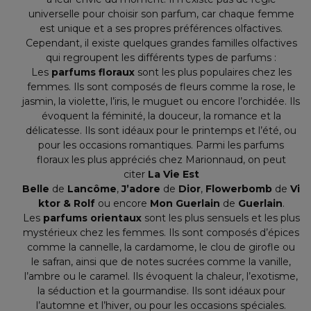
universelle pour choisir son parfum, car chaque femme
est unique et a ses propres préférences olfactives.
Cependant, il existe quelques grandes familles olfactives
qui regroupent les différents types de parfums :
Les
parfums floraux
sont les plus populaires chez les
femmes. Ils sont composés de fleurs comme la rose, le
jasmin, la violette, l’iris, le muguet ou encore l’orchidée. Ils
évoquent la féminité, la douceur, la romance et la
délicatesse. Ils sont idéaux pour le printemps et l’été, ou
pour les occasions romantiques. Parmi les parfums
floraux les plus appréciés chez Marionnaud, on peut
citer
La Vie Est
Belle
de
Lancôme
,
J’adore
de
Dior
,
Flowerbomb
de
Vi
ktor & Rolf
ou encore
Mon Guerlain
de
Guerlain
.
Les
parfums orientaux
sont les plus sensuels et les plus
mystérieux chez les femmes. Ils sont composés d’épices
comme la cannelle, la cardamome, le clou de girofle ou
le safran, ainsi que de notes sucrées comme la vanille,
l’ambre ou le caramel. Ils évoquent la chaleur, l’exotisme,
la séduction et la gourmandise. Ils sont idéaux pour
l’automne et l’hiver, ou pour les occasions spéciales.