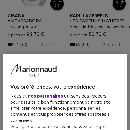
GISADA
KARL LAGERFELD
AMBASSADORA
LES PARFUMS MATIÈRES
Eau de parfum
Fleur de Pêcher Eau de Parf
94,70 €
50,70 €
À partir de
À partir de
4.7
4.7
40
68
2 formats
2 formats
Vos préférences, votre expérience
Nous et
nos partenaires
utilisons des traceurs
pour assurer le bon fonctionnement de notre site,
améliorer votre expérience, personnaliser les
contenus et vous proposer des offres adaptées à
vos envies.
Vous gardez le contrôle
: vous pouvez changer