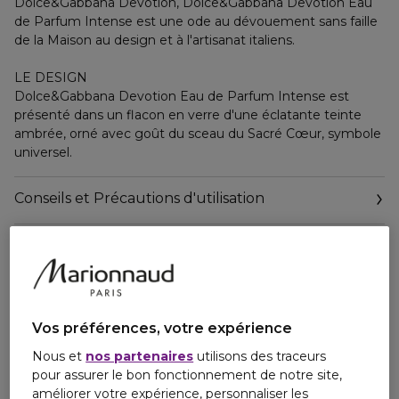
Dolce&Gabbana Devotion, Dolce&Gabbana Devotion Eau
de Parfum Intense est une ode au dévouement sans faille
de la Maison au design et à l'artisanat italiens.
LE DESIGN
Dolce&Gabbana Devotion Eau de Parfum Intense est
présenté dans un flacon en verre d'une éclatante teinte
ambrée, orné avec goût du sceau du Sacré Cœur, symbole
universel.
Conseils et Précautions d'utilisation
Ingrédients
Personne responsable
Email
Vos préférences, votre expérience
amministrazione.dgbeauty@legalmail.it
Nous et
nos partenaires
utilisons des traceurs
pour assurer le bon fonctionnement de notre site,
améliorer votre expérience, personnaliser les