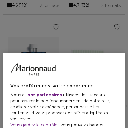
4.6
4.7
118
132
2 formats
2 formats
Vos préférences, votre expérience
AZZARO
LACOSTE
Nous et
nos partenaires
utilisons des traceurs
114,50 €
CHROME
L.12.12 BLANC
pour assurer le bon fonctionnement de notre site,
Eau de parfum
Coffret - eau de toilette + f
améliorer votre expérience, personnaliser les
4.7
226
contenus et vous proposer des offres adaptées à
117,50 €
vos envies.
Vous gardez le contrôle
: vous pouvez changer