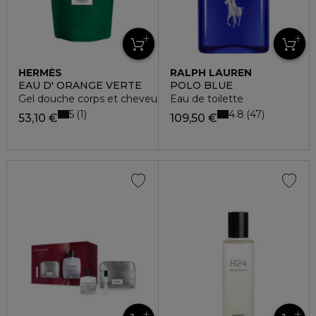
HERMÈS
RALPH LAUREN
EAU D' ORANGE VERTE
POLO BLUE
Gel douche corps et cheveux - recharge
Eau de toilette
5
4.8
1
47
53,10 €
109,50 €