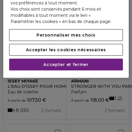
vos préférences à tout moment.
Vos choix sont conservés pendant 6 mois et
modifiables à tout moment via le lien «
Paramétrer les cookies » en bas de chaque page.
Personnaliser mes choix
Accepter les cookies nécessaires
Accepter et fermer
ISSEY MIYAKE
ARMANI
L'EAU D'ISSEY POUR HOMME
STRONGER WITH YOU PA
Eau de toilette
Parfum
3
2
107,50 €
118,00 €
À partir de
À partir de
4.8
261
2 formats
2 formats