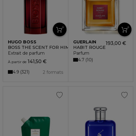
HUGO BOSS
GUERLAIN
193,00 €
BOSS THE SCENT FOR HIM ELIXIR
HABIT ROUGE
Extrait de parfum
Parfum
4.7
10
141,50 €
À partir de
4.9
321
2 formats