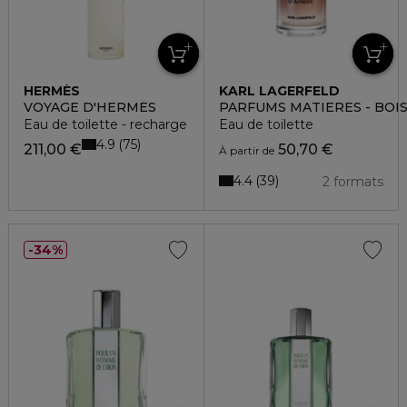
HERMÈS
KARL LAGERFELD
VOYAGE D'HERMÈS
PARFUMS MATIERES - BOI
Eau de toilette - recharge
Eau de toilette
4.9
75
211,00 €
50,70 €
À partir de
4.4
39
2 formats
34%