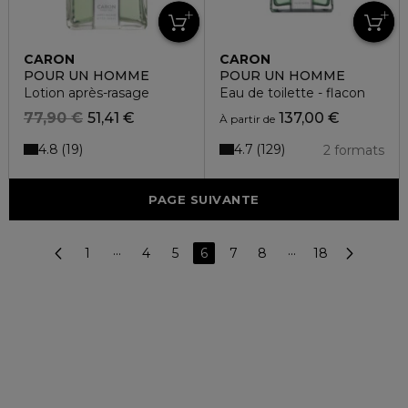
CARON
CARON
POUR UN HOMME
POUR UN HOMME
Lotion après-rasage
Eau de toilette - flacon
77,90 €
51,41 €
137,00 €
À partir de
4.8
4.7
19
129
2 formats
PAGE SUIVANTE
1
···
4
5
6
7
8
···
18