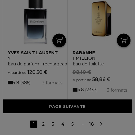
YVES SAINT LAURENT
RABANNE
Y
1 MILLION
Eau de parfum - rechargeable
Eau de toilette
120,50 €
98,10 €
À partir de
58,86 €
À partir de
4.8
385
3 formats
4.8
2337
3 formats
PAGE SUIVANTE
1
2
3
4
5
···
18