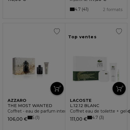
4.7
41
2 formats
Top ventes
AZZARO
LACOSTE
THE MOST WANTED
L.12.12 BLANC
Coffret - eau de parfum intense + gel douche cheveux & cor
Coffret eau de toilette + gel
5
4.7
1
3
106,00 €
111,00 €