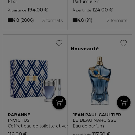
Elixir
Parfum elixir
194,00 €
124,00 €
À partir de
À partir de
4.8
4.8
2806
91
3 formats
2 formats
Nouveauté
RABANNE
JEAN PAUL GAULTIER
INVICTUS
LE BEAU NARCISSE
Coffret eau de toilette et vaporisateur de voyage
Eau de parfum
116,00 €
117,50 €
À partir de