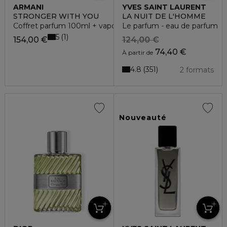
ARMANI
YVES SAINT LAURENT
STRONGER WITH YOU
LA NUIT DE L'HOMME
Coffret parfum 100ml + vaporisateur voyage 15ml
Le parfum - eau de parfum
5
1
154,00 €
124,00 €
74,40 €
À partir de
4.8
351
2 formats
Nouveauté