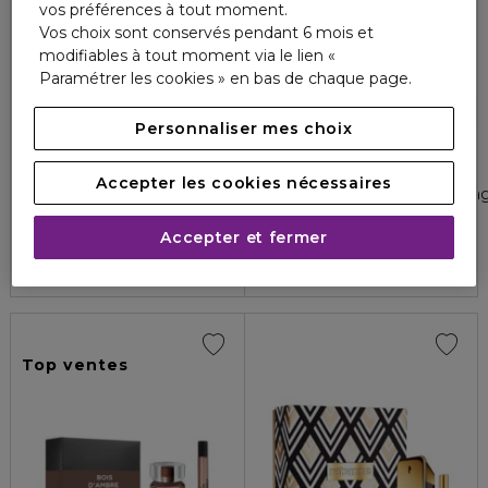
vos préférences à tout moment.
Vos choix sont conservés pendant 6 mois et
modifiables à tout moment via le lien «
Paramétrer les cookies » en bas de chaque page.
Personnaliser mes choix
HERMÈS
HUGO BOSS
TERRE D'HERMÈS
BOSS BOTTLED
Accepter les cookies nécessaires
Coffret - eau de toilette + format voyage + lotion après rasa
Eau de toilette
5
1
124,00 €
39,00 €
À partir de
Accepter et fermer
4.8
1252
4 formats
Top ventes