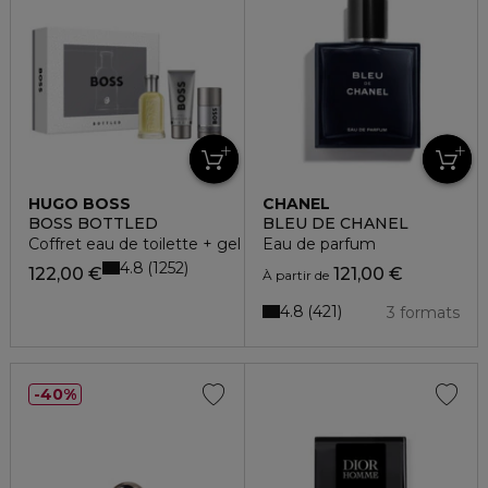
HUGO BOSS
CHANEL
BOSS BOTTLED
BLEU DE CHANEL
Coffret eau de toilette + gel douche + déodorant
Eau de parfum
4.8
1252
122,00 €
121,00 €
À partir de
4.8
421
3 formats
40%