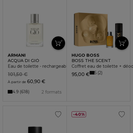
ARMANI
HUGO BOSS
ACQUA DI GIÒ
BOSS THE SCENT
Eau de toilette - rechargeable
Coffret eau de toilette + déo
5
2
101,50 €
95,00 €
60,90 €
À partir de
4.9
618
2 formats
40%