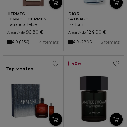
HERMÈS
DIOR
TERRE D'HERMÈS
SAUVAGE
Eau de toilette
Parfum
96,80 €
124,00 €
À partir de
À partir de
4.9
4.8
1136
2806
4 formats
5 formats
40%
Top ventes