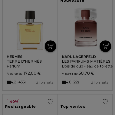
Nouveauté
HERMÈS
KARL LAGERFELD
TERRE D'HERMÈS
LES PARFUMS MATIÈRES
Parfum
Bois de oud - eau de toilette
172,00 €
50,70 €
À partir de
À partir de
4.8
4.8
435
22
2 formats
2 formats
40%
Rechargeable
Top ventes