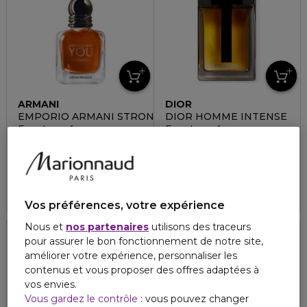
ARMANI
DIOR
EMPORIO ARMANI STRONGER WITH YOU INTENSELY
DIOR HOMME INTENSE
Eau de parfum
Eau de parfum
100,00 €
118,00 €
À partir de
60,00 €
À partir de
4.8
1068
3 formats
4.8
313
2 formats
Vos préférences, votre expérience
Nous et
nos partenaires
utilisons des traceurs
pour assurer le bon fonctionnement de notre site,
améliorer votre expérience, personnaliser les
contenus et vous proposer des offres adaptées à
vos envies.
Vous gardez le contrôle
: vous pouvez changer