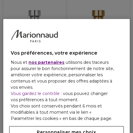
Vos préférences, votre expérience
Nous et
nos partenaires
utilisons des traceurs
PRADA
PRADA
pour assurer le bon fonctionnement de notre site,
L'HOMME PRADA
LA FEMME PRADA
améliorer votre expérience, personnaliser les
Eau de toilette
Eau de parfum
contenus et vous proposer des offres adaptées à
141,50 €
105,00 €
vos envies.
À partir de
À partir de
Vous gardez le contrôle
: vous pouvez changer
4.8
4.7
18
6
2 formats
3 formats
vos préférences à tout moment.
Vos choix sont conservés pendant 6 mois et
modifiables à tout moment via le lien «
Paramétrer les cookies » en bas de chaque page.
Personnaliser mes choix