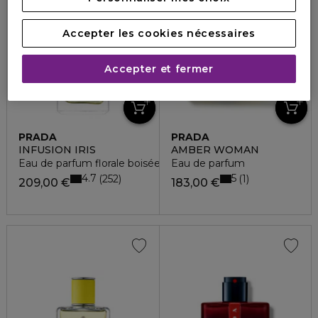
Accepter les cookies nécessaires
Accepter et fermer
PRADA
PRADA
INFUSION IRIS
AMBER WOMAN
Eau de parfum florale boisée élégante
Eau de parfum
4.7
5
252
1
209,00 €
183,00 €