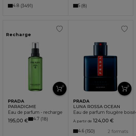
4.8
5
3491
8
Recharge
PRADA
PRADA
PARADIGME
LUNA ROSSA OCEAN
Eau de parfum - recharge
Eau de parfum fougère bois
4.7
18
195,00 €
124,00 €
À partir de
4.6
150
2 formats