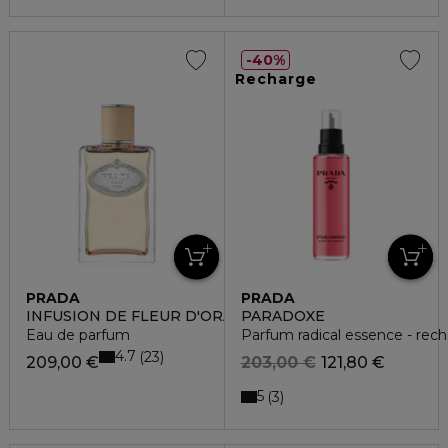
40%
Recharge
PRADA
PRADA
INFUSION DE FLEUR D'ORANGER
PARADOXE
Eau de parfum
Parfum radical essence - rec
4.7
23
209,00 €
203,00 €
121,80 €
5
3