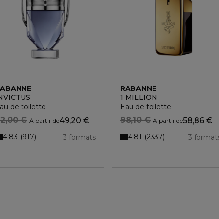
RABANNE
RABANNE
NVICTUS
1 MILLION
au de toilette
Eau de toilette
2,00 €
98,10 €
49,20 €
58,86 €
À partir de
À partir de
4.83
4.81
917
2337
3 formats
3 format