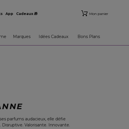
ts
App
Cadeaux 🎁
Mon panier
me
Marques
Idées Cadeaux
Bons Plans
ANNE
es parfums audacieux, elle défie
 Disruptive. Valorisante. Innovante.