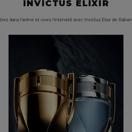
INVICTUS ELIXIR
trez dans l’arène et vivez l’intensité avec Invictus Elixir de Raban