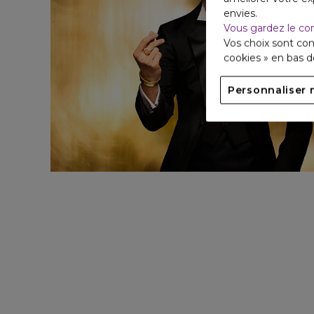
envies.
Vous gardez le co
Vos choix sont con
cookies » en bas 
Personnaliser 