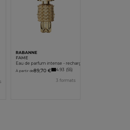
RABANNE
RABANNE
85,
FAME
LADY MILLION
Eau de parfum intense - rechargeable
Eau de parfum
4.93
4.8
55
505
89,70 €
À partir de
3 formats
s