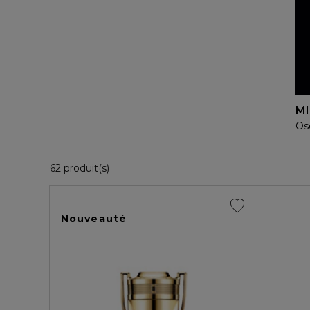
MI
Ose
36 Produits Affichés
62 produit(s)
Nouveauté