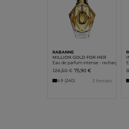
RABANNE
MILLION GOLD FOR HER
I
Eau de parfum intense - rechargeable
E
126,50 €
75,90 €
8
4.9
240
3 formats