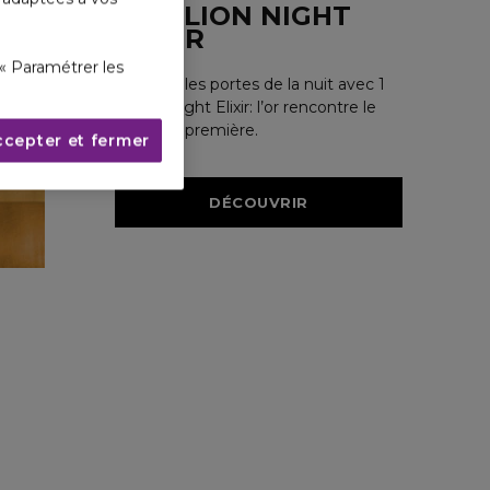
1 MILLION NIGHT
ELIXIR
« Paramétrer les
Poussez les portes de la nuit avec 1
Million Night Elixir: l’or rencontre le
noir, une première.
ccepter et fermer
DÉCOUVRIR