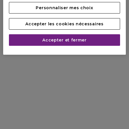
Puissant et masculin
Fougueux et séduisant
Personnaliser mes choix
Boisé Aromatique
Boisé Épicé
Accepter les cookies nécessaires
Sûr de soi et sobre
Séduisant et sportif
Accepter et fermer
Polo Blue EDP
Polo Blue EDT
Élégant et raffiné
Frais et vivifiant
Fougère Boisée
Fougère Aquatique
Séduisant et élégant
Libre et décontracté