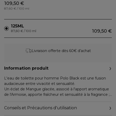
109,50 €
87,60 € / 100 ml
125ML
109,50 €
87,60 € / 100 ml
Livraison offerte dès 60€ d’achat
Information produit
L'eau de toilette pour homme Polo Black est une fusion
audacieuse entre vivacité et sensualité.
Un éclat de Mangue glacée, associé à l'apport aromatique
de l'Armoise, apporte fraîcheur et sensualité à la fragrance ;
tandis que le Patchouli mêlé à la Fève Tonka renforce le
côté mystérieux du parfum.
Conseils et Précautions d'utilisation