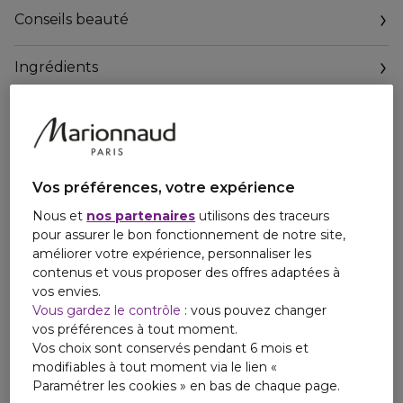
Polo Black est Inspiré de Black Label, une collection de
Conseils beauté
chemises et de costumes sur mesure.
Habillé d'une cravate noire, Polo Black est le parfum qui
vous accompagnera lors d'une soirée en ville.
Ingrédients
Ralph Lauren est un designer américain iconique, reconnu
pour sa création de designs intemporels qui durent bien au-
delà des tendances. Ses créations sont le reflet d'un style
Découvrez la collection Polo : les parfums masculins emblématiques de
de vie moderne et luxueux, et chacun de ses parfums
Ralph Lauren qui encapsulent le riche héritage sportif de la marque.
évoque une personnalité unique dans la pure tradition de
Quel parfum Polo est fait pour vous ?
Vos préférences, votre expérience
Ralph Lauren.
Nous et
nos partenaires
utilisons des traceurs
' Lorsque je crée, j'imagine un monde. J'imagine chaque
pour assurer le bon fonctionnement de notre site,
détail - le lieu, l'homme, la femme, ce qu'ils portent,
améliorer votre expérience, personnaliser les
jusqu'au parfum. '
contenus et vous proposer des offres adaptées à
- Ralph Lauren
vos envies.
Vous gardez le contrôle
: vous pouvez changer
vos préférences à tout moment.
Vos choix sont conservés pendant 6 mois et
Polo
modifiables à tout moment via le lien «
Polo Red
Paramétrer les cookies » en bas de chaque page.