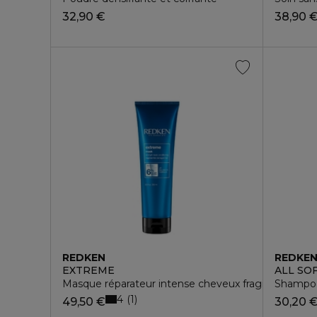
32,90 €
38,90 
REDKEN
REDKE
EXTREME
ALL SO
Masque réparateur intense cheveux fragilisés
Shampooi
4
1
49,50 €
30,20 