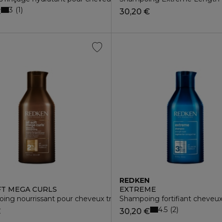
3
1
€
30,20 €
N
REDKEN
FT MEGA CURLS
EXTREME
ng nourrissant pour cheveux très secs, bouclés à crépus
Shampoing fortifiant cheveux 
4.5
2
€
30,20 €