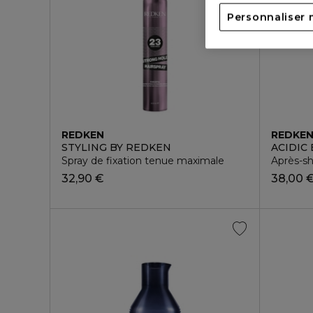
Personnaliser 
REDKEN
REDKE
STYLING BY REDKEN
ACIDIC
Spray de fixation tenue maximale
Après-s
32,90 €
38,00 