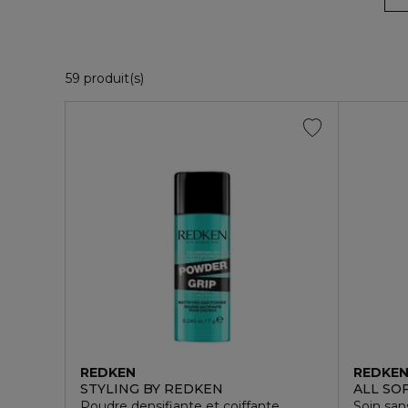
23 Produits Affichés
59 produit(s)
REDKEN
REDKE
STYLING BY REDKEN
ALL SO
Poudre densifiante et coiffante
Soin san