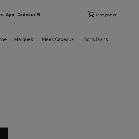
ts
App
Cadeaux 🎁
Mon panier
me
Marques
Idées Cadeaux
Bons Plans
x