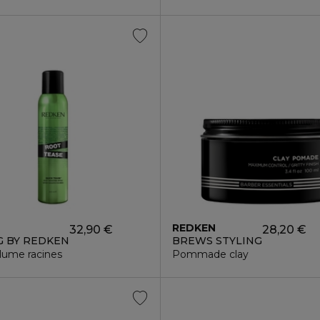
N
REDKEN
32,90 €
28,20 €
G BY REDKEN
BREWS STYLING
lume racines
Pommade clay