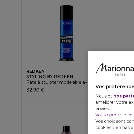
REDKEN
REDKE
STYLING BY REDKEN
STYLIN
Pâte à sculpter modelable avec un contrôle fort et u
Gel scul
Vos préférence
32,90 €
32,90 
Nous et
nos part
améliorer votre ex
envies.
Vous gardez le co
Vos choix sont con
cookies » en bas 