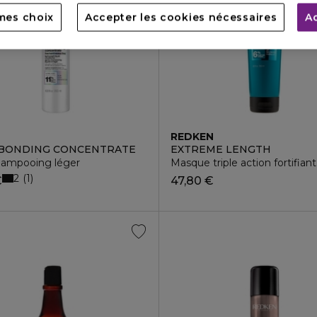
mes choix
Accepter les cookies nécessaires
A
N
REDKEN
 BONDING CONCENTRATE
EXTREME LENGTH
hampooing léger
Masque triple action fortifia
2
1
€
47,80 €