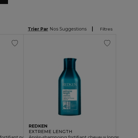
Trier Par
Nos Suggestions
Filtres
REDKEN
EXTREME LENGTH
rtifiant pour cheveux longs
Après-shampoing fortifiant cheveux longs