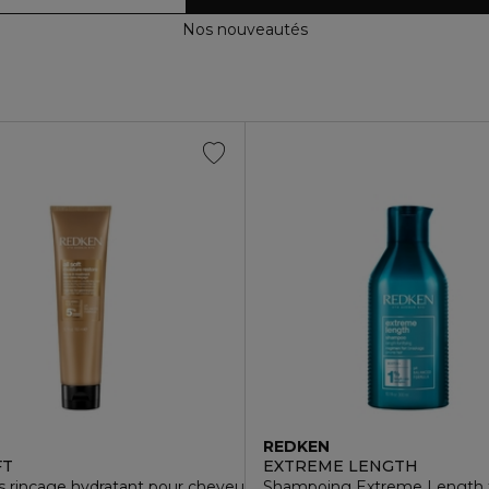
Nos nouveautés
N
REDKEN
FT
EXTREME LENGTH
s rinçage hydratant pour cheveux secs
Shampoing Extreme Length fo