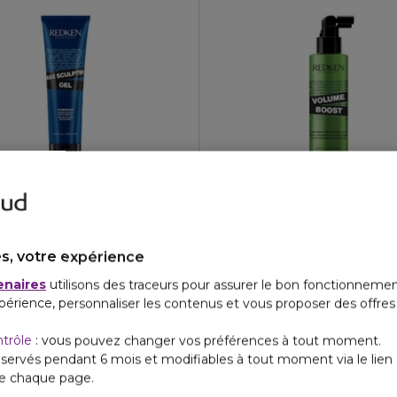
N
REDKEN
32,90
G BY REDKEN
STYLING BY REDKEN
n fini naturel.
ptant fixation maximal
Volume root boost
s, votre expérience
4.8
502
€
enaires
utilisons des traceurs pour assurer le bon fonctionnemen
périence, personnaliser les contenus et vous proposer des offre
ntrôle
: vous pouvez changer vos préférences à tout moment.
servés pendant 6 mois et modifiables à tout moment via le lien 
de chaque page.