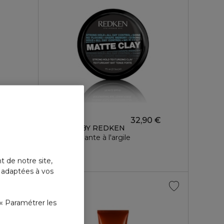
REDKEN
 €
32,90 €
STYLING BY REDKEN
Cire modelante à l'argile
t de notre site,
s adaptées à vos
« Paramétrer les