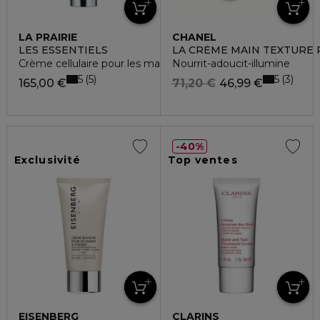
LA PRAIRIE
CHANEL
LES ESSENTIELS
LA CRÈME MAIN TEXTURE 
Crème cellulaire pour les mains
Nourrit-adoucit-illumine
5
5
5
3
165,00 €
71,20 €
46,99 €
40%
Exclusivité
Top ventes
EISENBERG
CLARINS