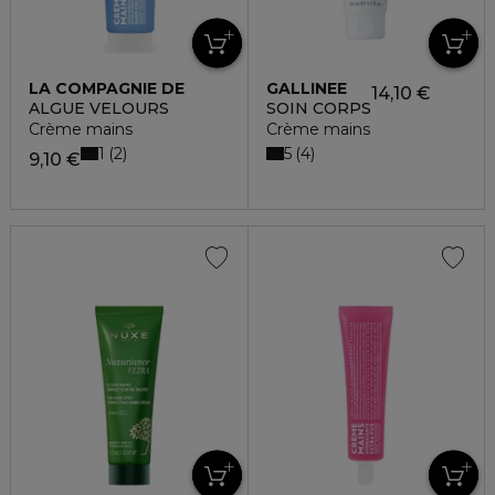
LA COMPAGNIE DE
GALLINEE
14,10 €
PROVENCE
ALGUE VELOURS
SOIN CORPS
Crème mains
Crème mains
1
5
2
4
9,10 €