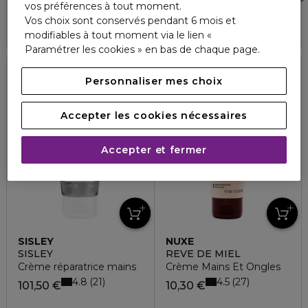
vos préférences à tout moment.
4.5
4.8
74
107
10,50 €
62,80 €
Vos choix sont conservés pendant 6 mois et
modifiables à tout moment via le lien «
Paramétrer les cookies » en bas de chaque page.
Personnaliser mes choix
Accepter les cookies nécessaires
Accepter et fermer
SISLEY
NUXE
SISLEY
REVE DE MIEL
Crème réparatrice mains
Crème Mains Et Ongles
4.8
4.5
21
27
101,50 €
10,30 €