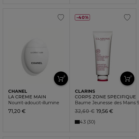
40%
CHANEL
CLARINS
LA CRÈME MAIN
CORPS ZONE SPECIFIQUE
Nourrit-adoucit-illumine
Baume Jeunesse des Mains 96%
71,20 €
32,60 €
19,56 €
4.3
30