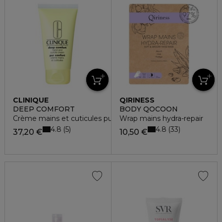
CLINIQUE
QIRINESS
DEEP COMFORT
BODY QOCOON
Crème mains et cuticules pur confort
Wrap mains hydra-repair
4.8
4.8
5
33
37,20 €
10,50 €