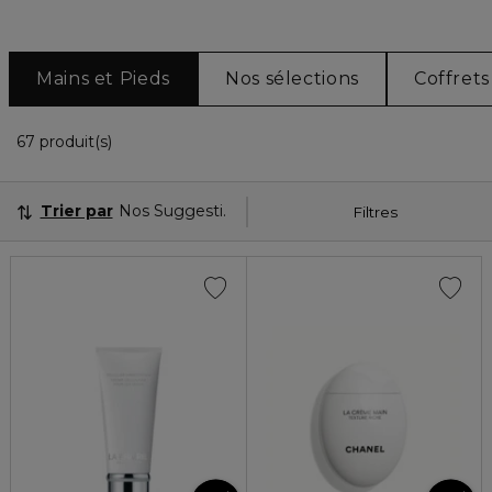
Mains et Pieds
Nos sélections
Coffrets
36 Produits Affichés
67 produit(s)
Trier par
Nos Suggestions
Filtres