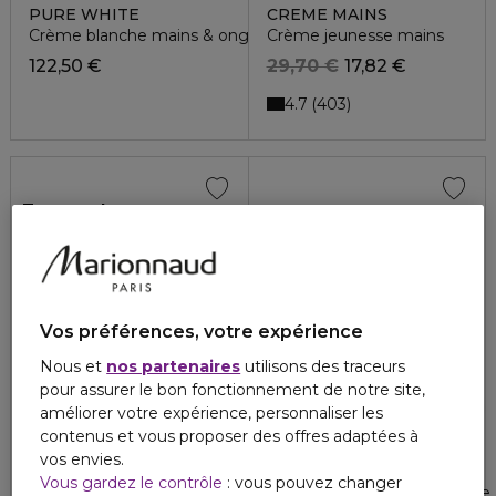
PURE WHITE
CREME MAINS
Crème blanche mains & ongles
Crème jeunesse mains
122,50 €
29,70 €
17,82 €
4.7
403
Top ventes
Vos préférences, votre expérience
Nous et
nos partenaires
utilisons des traceurs
pour assurer le bon fonctionnement de notre site,
améliorer votre expérience, personnaliser les
contenus et vous proposer des offres adaptées à
QIRINESS
CLARINS
vos envies.
BODY QOCOON
50 ANS ET PLUS
Vous gardez le contrôle
: vous pouvez changer
Wrap pieds hydra-repair
Crème Mains Multi-Intensive