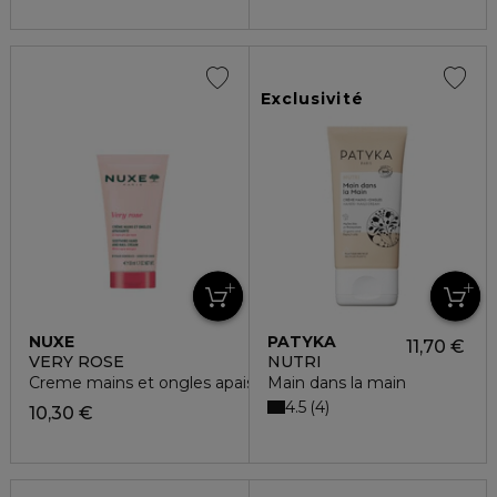
Exclusivité
NUXE
PATYKA
11,70 €
VERY ROSE
NUTRI
Creme mains et ongles apaisante
Main dans la main
4.5
4
10,30 €