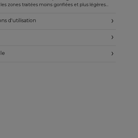
les zones traitées moins gonflées et plus légères
uptueuse, également idéale pour les massages
ns d'utilisation
le
it