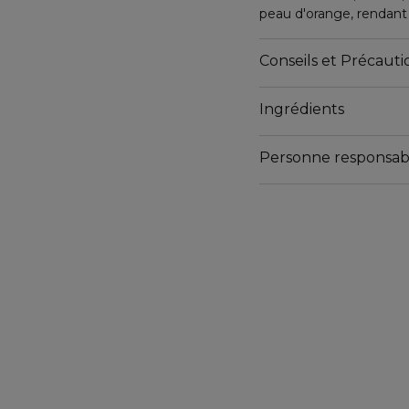
peau d'orange, rendant 
- Texture riche et vol
Conseils et Précautio
Ingrédients
Personne responsab
Email
customercare@collistar.