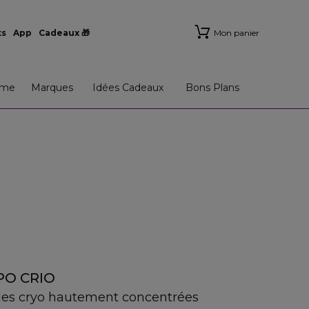
ts
App
Cadeaux 🎁
Mon panier
me
Marques
Idées Cadeaux
Bons Plans
PO CRIO
les cryo hautement concentrées