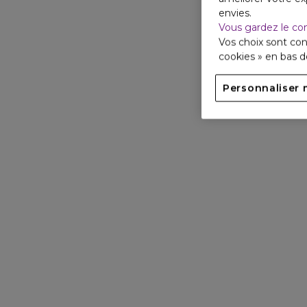
envies.
Vous gardez le co
Vos choix sont con
cookies » en bas 
Personnaliser 