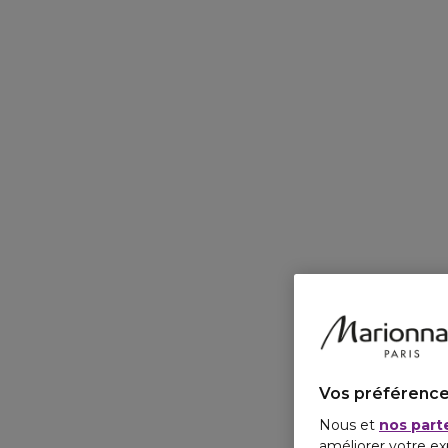
Vos préférence
Nous et
nos part
améliorer votre ex