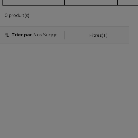
0 produits correspondent aux filtres appliqués.
0 produit(s)
Trier par
Nos Suggestions
Filtres
1