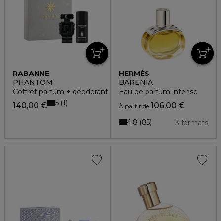
RABANNE
HERMÈS
PHANTOM
BARENIA
Coffret parfum + déodorant
Eau de parfum intense
5
1
140,00 €
106,00 €
À partir de
4.8
85
3 formats