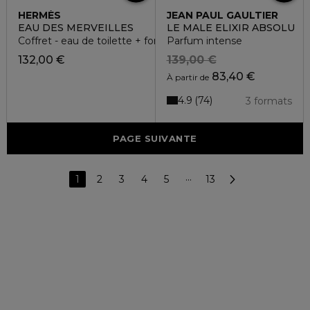
HERMÈS
JEAN PAUL GAULTIER
EAU DES MERVEILLES
LE MALE ELIXIR ABSOLU
Coffret - eau de toilette + format voyage
Parfum intense
132,00 €
139,00 €
83,40 €
À partir de
4.9
74
3 formats
PAGE SUIVANTE
1
2
3
4
5
···
13