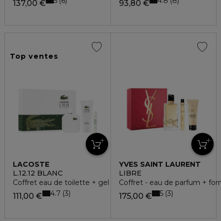
5
4.8
6
8
137,00 €
93,80 €
Top ventes
LACOSTE
YVES SAINT LAURENT
L.12.12 BLANC
LIBRE
Coffret eau de toilette + gel douche + vaporisateur voyage
Coffret - eau de parfum + fo
4.7
5
3
3
111,00 €
175,00 €