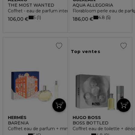
THE MOST WANTED
AQUA ALLEGORIA
Coffret - eau de parfum intense + gel douche cheveux & cor
Florabloom perle eau de parf
5
4.8
1
5
106,00 €
186,00 €
Top ventes
HERMÈS
HUGO BOSS
BARÉNIA
BOSS BOTTLED
Coffret eau de parfum + minature
Coffret eau de toilette + déo