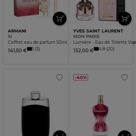
ARMANI
YVES SAINT LAURENT
SÌ
MON PARIS
Coffret eau de parfum 50ml + vaporisateur voyage eau de 
Lumière - Eau de Toilette Vap
5
4.8
3
20
141,50 €
132,00 €
40%