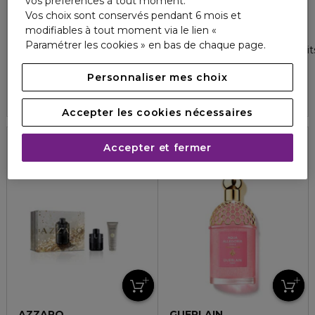
vos préférences à tout moment.
Vos choix sont conservés pendant 6 mois et
JEAN PAUL GAULTIER
CACHAREL
modifiables à tout moment via le lien «
GAULTIER DIVINE LE PARFUM
AMOR AMOR
Paramétrer les cookies » en bas de chaque page.
Eau de parfum intense - rechargeable
Coffret eau de toilette + 2 lai
4.3
4
97,90 €
86,30 €
À partir de
Personnaliser mes choix
4.9
111
3 formats
Accepter les cookies nécessaires
Accepter et fermer
AZZARO
GUERLAIN