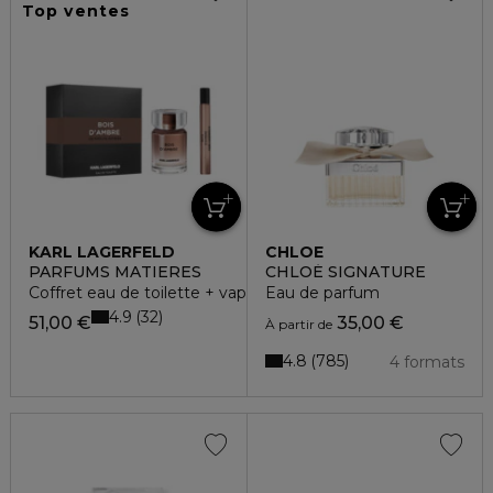
Top ventes
KARL LAGERFELD
CHLOE
PARFUMS MATIERES
CHLOÉ SIGNATURE
Coffret eau de toilette + vaporisateur
Eau de parfum
4.9
32
51,00 €
35,00 €
À partir de
4.8
785
4 formats