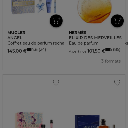
MUGLER
HERMÈS
ANGEL
ELIXIR DES MERVEILLES
Coffret eau de parfum rechargeable 50ml + lait pour le cor
Eau de parfum
4.8
5
24
85
145,00 €
101,50 €
À partir de
3 formats