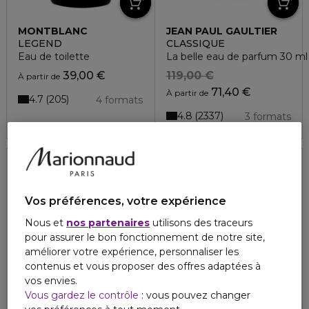
MONTBLANC
JEAN PAUL GAULTIER
LEGEND
CLASSIQUE
Eau de toilette
La belle eau de parfum 30 ml
39,00 €
119,00 €
À partir de
71,40 €
À partir de
4.7
205
4 formats
4.8
2337
3 formats
Vos préférences, votre expérience
Nous et
nos partenaires
utilisons des traceurs
pour assurer le bon fonctionnement de notre site,
améliorer votre expérience, personnaliser les
contenus et vous proposer des offres adaptées à
vos envies.
Vous gardez le contrôle
: vous pouvez changer