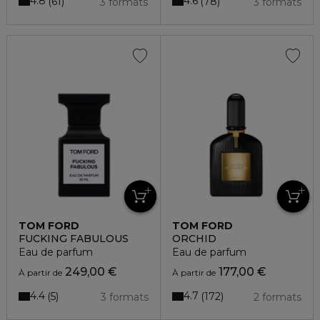
4.8
4.6
61
78
3 formats
3 formats
TOM FORD
TOM FORD
FUCKING FABULOUS
ORCHID
Eau de parfum
Eau de parfum
249,00 €
177,00 €
À partir de
À partir de
4.4
4.7
5
172
3 formats
2 formats