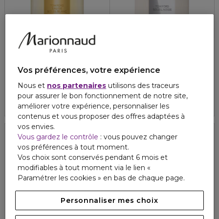
TOM FORD
TOM FORD
EAU DE SOLEIL BLANC
SOLEIL NEIGE
Vos préférences, votre expérience
Eau de toilette
Eau de parfum
94,40 €
114,50 €
À partir de
À partir de
Nous et
nos partenaires
utilisons des traceurs
pour assurer le bon fonctionnement de notre site,
4.8
66
3 formats
3 formats
améliorer votre expérience, personnaliser les
contenus et vous proposer des offres adaptées à
vos envies.
Vous gardez le contrôle
: vous pouvez changer
vos préférences à tout moment.
Vos choix sont conservés pendant 6 mois et
modifiables à tout moment via le lien «
Paramétrer les cookies » en bas de chaque page.
Personnaliser mes choix