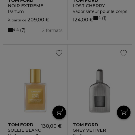
TOM FORD
TOM FORD
NOIR EXTREME
LOST CHERRY
Parfum
Vaporisateur pour le corps
4
1
209,00 €
124,00 €
À partir de
4.4
7
2 formats
TOM FORD
TOM FORD
130,00 €
SOLEIL BLANC
GREY VETIVER