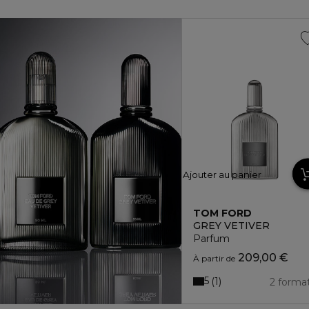
Ajouter au panier
TOM FORD
GREY VETIVER
Parfum
209,00 €
À partir de
5
1
2 forma