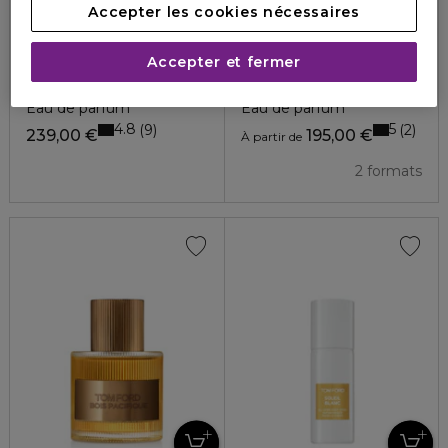
Accepter les cookies nécessaires
Accepter et fermer
TOM FORD
TOM FORD
GREY VETIVER
ÉBÈNE FUMÉ
Eau de parfum
Eau de parfum
4.8
5
9
2
239,00 €
195,00 €
À partir de
2 formats