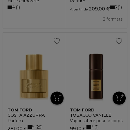
Huile corporelle
Parfum
4
5
1
1
209,00 €
À partir de
2 formats
TOM FORD
TOM FORD
COSTA AZZURRA
TOBACCO VANILLE
Parfum
Vaporisateur pour le corps
5
3
29
1
281,00 €
99,10 €