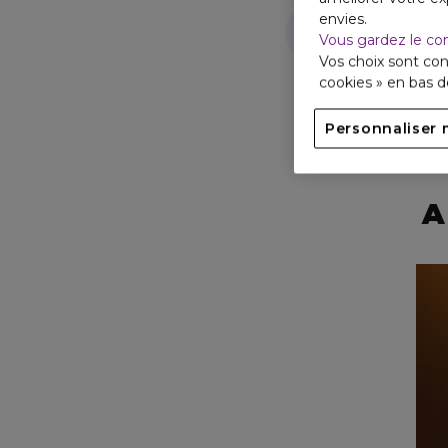
envies.
Parfums Femm
Vous gardez le co
Vos choix sont con
cookies » en bas 
Personnaliser 
A