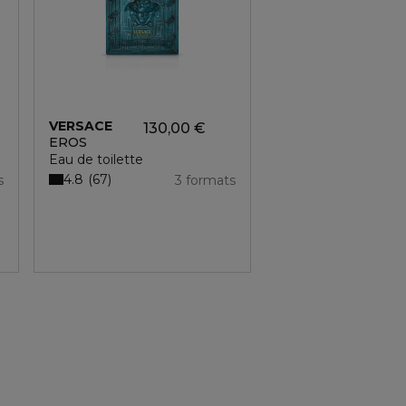
VERSACE
VERSACE
130,00 €
EROS
EROS POUR FEM
Eau de toilette
Eau de parfum
4.8
4.6
67
31
s
3 formats
124,00 €