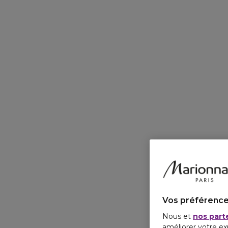
Vos préférence
Nous et
nos part
améliorer votre ex