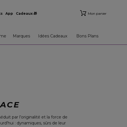
ts
App
Cadeaux 🎁
Mon panier
me
Marques
Idées Cadeaux
Bons Plans
SACE
uit par l’originalité et la force de
urd’hui : dynamiques, sûrs de leur