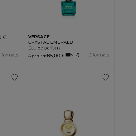
VERSACE
0 €
CRYSTAL EMERALD
Eau de parfum
5
2
2 formats
3 formats
85,00 €
À partir de