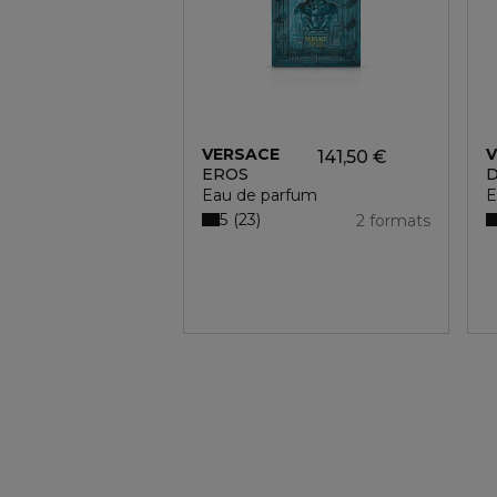
VERSACE
V
141,50 €
EROS
D
Eau de parfum
E
5
23
2 formats