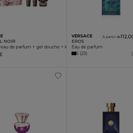
CE
VERSACE
112,0
À partir de
L NOIR
EROS
- eau de parfum + gel douche + lotion corps
Eau de parfum
5
23
 €