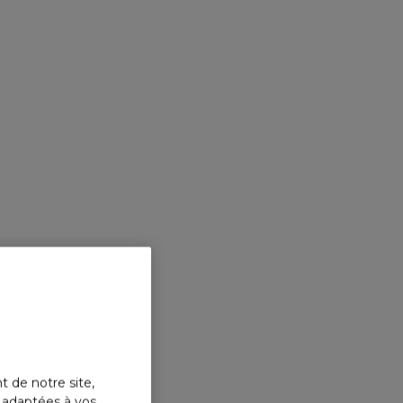
VERSA
EROS 
Parfum
t de notre site,
s adaptées à vos