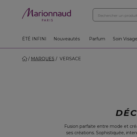
Boutiques
Instituts
App
Cadeaux 🎁
ÉTÉ INFINI
Nouveautés
Parfum
Soin Visag
MARQUES
VERSACE
DÉC
Fusion parfaite entre mode et créat
ses créations. Sophistiquée, inte