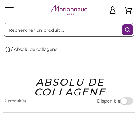
Trier par
Filtres
Absolu de collagene
Idées
Bons
ABSOLU DE
heveux
Solaire
Homme
Marques
Cadeaux
Plans
COLLAGENE
Disponible
2 produit(s)