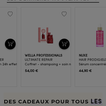
WELLA PROFESSIONALS
NUXE
ER
ULTIMATE REPAIR
HAIR PRODIGIEU
 24h effet glass skin
Coffret - shampoing + soin miracle revitalisant
Sérum concentré 
54,00 €
44,90 €
DES CADEAUX POUR TOUS
LES