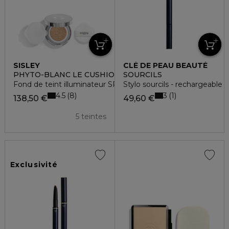
SISLEY
CLÉ DE PEAU BEAUTÉ
PHYTO-BLANC LE CUSHION
SOURCILS
Fond de teint illuminateur SPF50+
Stylo sourcils - rechargeable
4.5
3
8
1
138,50 €
49,60 €
5 teintes
Exclusivité