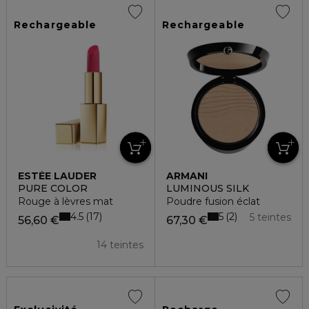
Rechargeable
Rechargeable
ESTÉE LAUDER
ARMANI
PURE COLOR
LUMINOUS SILK
Rouge à lèvres mat
Poudre fusion éclat
4.5
5
17
2
5 teintes
56,60 €
67,30 €
14 teintes