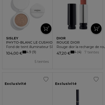
SISLEY
DIOR
PHYTO-BLANC LE CUSHION
ROUGE DIOR
Fond de teint illuminateur SPF50+ - recharge
Rouge dior la recharge de rouge
4.9
4
9
4
7 teintes
104,00 €
47,20 €
5 teintes
Exclusivité
Exclusivité