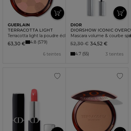
GUERLAIN
DIOR
TERRACOTTA LIGHT
DIORSHOW ICONIC OVERC
Terracotta light la poudre éclat bonne mine naturelle - 96% d'
Mascara volume & courbe specta
4.8
579
63,30 €
52,30 €
34,52 €
4.7
55
6 teintes
3 teintes