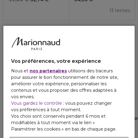
13 teintes
Recharge
Vos préférences, votre expérience
Nous et
nos partenaires
utilisons des traceurs
pour assurer le bon fonctionnement de notre site,
améliorer votre expérience, personnaliser les
contenus et vous proposer des offres adaptées à
vos envies.
Vous gardez le contrôle
: vous pouvez changer
CLARINS
DIOR
vos préférences à tout moment.
JOLI ROUGE SHINY
ROUGE DIOR
Vos choix sont conservés pendant 6 mois et
Rouge à lèvres fini brillant - recharge
Rouge dior la recharge recharge
modifiables à tout moment via le lien «
4
4
9
4
8 teintes
7 teintes
33,00 €
47,20 €
Paramétrer les cookies » en bas de chaque page.