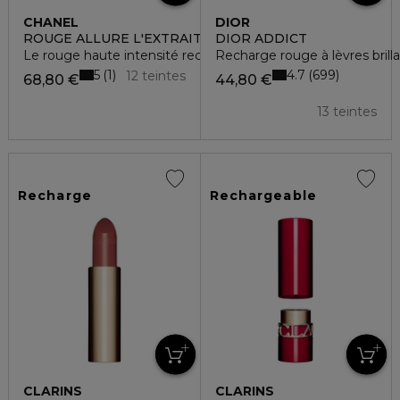
CHANEL
DIOR
ROUGE ALLURE L'EXTRAIT
DIOR ADDICT
Le rouge haute intensité rechargeable
Recharge rouge à lèvres brill
5
4.7
1
699
12 teintes
68,80 €
44,80 €
13 teintes
Recharge
Rechargeable
CLARINS
CLARINS