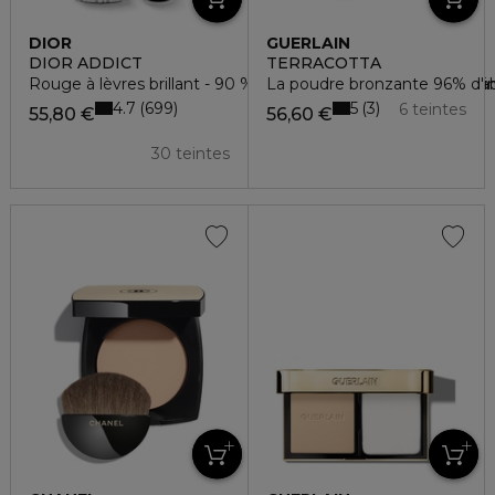
DIOR
GUERLAIN
DIOR ADDICT
TERRACOTTA
Rouge à lèvres brillant - 90 % d'origine naturelle - rechargea
La poudre bronzante 96% d'ing
4.7
5
699
3
6 teintes
55,80 €
56,60 €
30 teintes