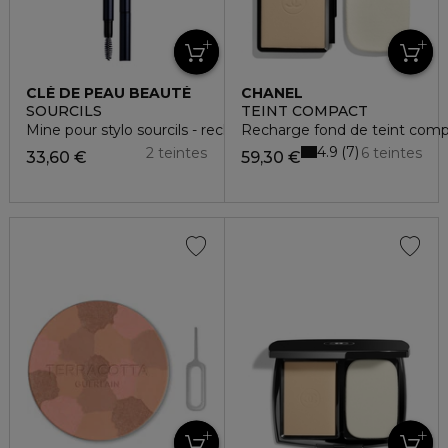
CLÉ DE PEAU BEAUTÉ
CHANEL
SOURCILS
TEINT COMPACT
Mine pour stylo sourcils - recharge
Recharge fond de teint compac
4.9
7
2 teintes
6 teintes
33,60 €
59,30 €