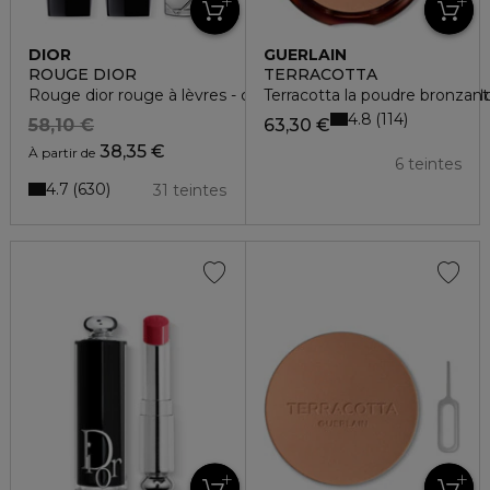
DIOR
GUERLAIN
ROUGE DIOR
TERRACOTTA
Rouge dior rouge à lèvres - confort et longue tenue - soin fl
Terracotta la poudre bronzante
4.8
114
58,10 €
63,30 €
38,35 €
À partir de
6 teintes
4.7
630
31 teintes