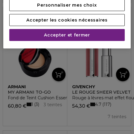
Personnaliser mes choix
Accepter les cookies nécessaires
Recharge
Rechargeable
Accepter et fermer
ARMANI
GIVENCHY
MY ARMANI TO-GO
LE ROUGE SHEER VELVET
Fond de Teint Cushion Essence de Teint Recharge
Rouge à lèvres mat effet flou
1
4.7
3
117
3 teintes
60,80 €
54,30 €
7 teintes