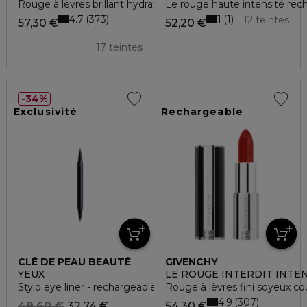
Rouge à lèvres brillant hydratant
Le rouge haute intensité rec
4.7
1
373
1
12 teintes
57,30 €
52,20 €
17 teintes
34%
Exclusivité
Rechargeable
CLÉ DE PEAU BEAUTÉ
GIVENCHY
YEUX
LE ROUGE INTERDIT INTEN
Stylo eye liner - rechargeable
Rouge à lèvres fini soyeux co
4.9
307
49,60 €
32,74 €
54,30 €