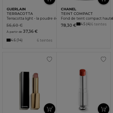
GUERLAIN
CHANEL
TERRACOTTA
TEINT COMPACT
Terracotta light - la poudre éclat bonne mine naturelle 96% d
Fond de teint compact haute t
4.5
4
6 teintes
56,60 €
78,30 €
37,36 €
À partir de
4.6
14
6 teintes