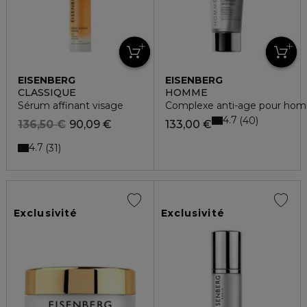
EISENBERG
EISENBERG
CLASSIQUE
HOMME
Sérum affinant visage
Complexe anti-age pour ho
4.7
40
136,50 €
90,09 €
133,00 €
4.7
31
Exclusivité
Exclusivité