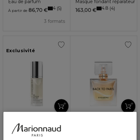
Eau de parfum
Masque fondant réparateur
4
4.8
5
4
86,70 €
163,00 €
À partir de
3 formats
Exclusivité
EISENBERG
EISENBERG
HOMME
BACK TO PARIS
Gel contour des yeux pour homme
Eau de parfum
4.2
10
110,50 €
86,70 €
À partir de