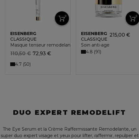
EISENBERG
EISENBERG
215,00 €
CLASSIQUE
CLASSIQUE
Masque tenseur remodelant
Soin anti-age
4.8
91
110,50 €
72,93 €
4.7
50
DUO EXPERT REMODELIFT
The Eye Serum et la Crème Raffermissante Remodelante, un
super duo expert visage et yeux pour lifter, raffermir, repulper et