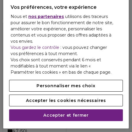
Vos préférences, votre expérience
4.7
3
3 formats
Nous et
nos partenaires
utilisons des traceurs
pour assurer le bon fonctionnement de notre site,
améliorer votre expérience, personnaliser les
34%
contenus et vous proposer des offres adaptées à
Exclusivité
Exclusivité
vos envies.
Vous gardez le contrôle
: vous pouvez changer
vos préférences à tout moment.
Vos choix sont conservés pendant 6 mois et
modifiables à tout moment via le lien «
Paramétrer les cookies » en bas de chaque page.
Personnaliser mes choix
Accepter les cookies nécessaires
EISENBERG
EISENBERG
67,30 €
CLASSIQUE
CLASSIQUE
Masque tenseur remodelant
Lotion purifiante
Accepter et fermer
5
1
110,50 €
72,93 €
4.7
50