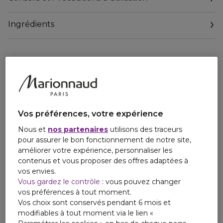
anti-oxydantes, anti-infl ammatoires et protectrices de
l'ADN assurent une activité anti-âge, régénérante et
Ingrédients
calmante. Les huiles naturelles d'Avocat et d'Amande
Douce associées au Beurre de Karité apportent une
hydratation et un confort parfaits aux peaux sensibles.
Résultat* apaisant visible dès la première application !
Sans parfum - Sans colorant - Sans parabène
* Etude clinique menée sous contrôle dermatologique et
ophtalmologique
Quelle est la différence EISENBERG ?
Vos préférences, votre expérience
L'équation parfaite entre efficacité, innovation, plaisir
Nous et
nos partenaires
utilisons des traceurs
sensoriel, élégance, luxe et intemporalité.
pour assurer le bon fonctionnement de notre site,
améliorer votre expérience, personnaliser les
La Formule Trio-Moléculaire, au coeur de tous les soins
contenus et vous proposer des offres adaptées à
EISENBERG, est l'aboutissement de 15 années de R&D.
vos envies.
Trois molécules travaillent en synergie pour offrir une
Vous gardez le contrôle
: vous pouvez changer
véritable efficacité en prévention et correction anti-âge.
vos préférences à tout moment.
Cette extraordinaire association complète la sélection
Vos choix sont conservés pendant 6 mois et
d'ingrédients naturels de tous nos soins ciblés.
modifiables à tout moment via le lien «