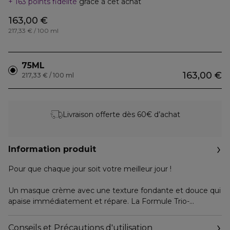
163 points fidélité
grâce à cet achat
163,00 €
217,33 € / 100 ml
75ML
163,00 €
217,33 € / 100 ml
Livraison offerte dès 60€ d’achat
Information produit
Pour que chaque jour soit votre meilleur jour !
Un masque crème avec une texture fondante et douce qui
apaise immédiatement et répare. La Formule Trio-
Moléculaire, l'extrait de Boswellia Serrata et l'extrait de
cellules souches de feuilles de Framboise aux propriétés
Conseils et Précautions d'utilisation