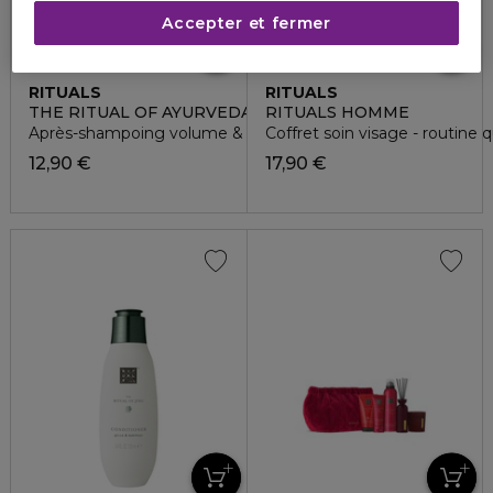
Accepter et fermer
RITUALS
RITUALS
THE RITUAL OF AYURVEDA
RITUALS HOMME
Après-shampoing volume & nutrition
Coffret soin visage - routine 
12,90 €
17,90 €