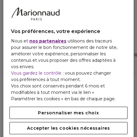
Vos préférences, votre expérience
Nous et
nos partenaires
utilisons des traceurs
RITUALS
RITUALS
pour assurer le bon fonctionnement de notre site,
RITUALS HOMME
THE RITUAL OF NAMASTE
améliorer votre expérience, personnaliser les
Coffret corps & bain
Coffret soin visage - routine 
contenus et vous proposer des offres adaptées à
5
1
25,90 €
15,90 €
vos envies.
Vous gardez le contrôle
: vous pouvez changer
vos préférences à tout moment.
Vos choix sont conservés pendant 6 mois et
modifiables à tout moment via le lien «
Paramétrer les cookies » en bas de chaque page.
Personnaliser mes choix
Accepter les cookies nécessaires