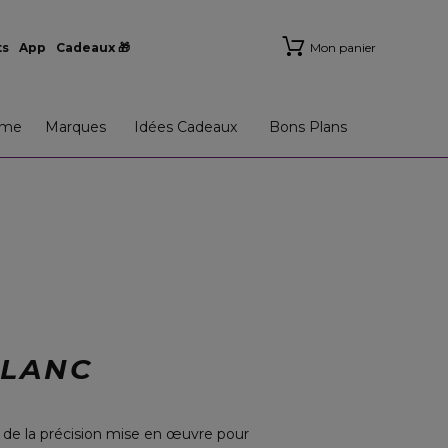
ts
App
Cadeaux 🎁
Mon panier
me
Marques
Idées Cadeaux
Bons Plans
BLANC
our de la précision mise en œuvre pour