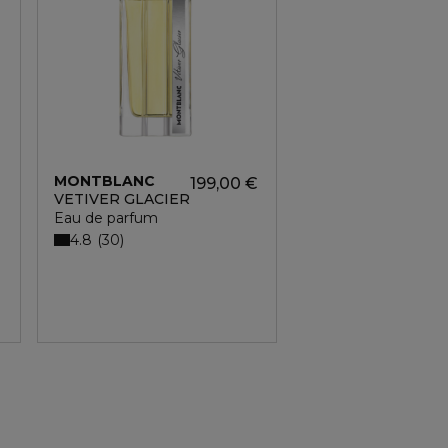
MONTBLANC
MONTBLANC
199,00 €
19
VETIVER GLACIER
PATCHOULI INK
Eau de parfum
Eau de parfum
4.8
4.8
30
32