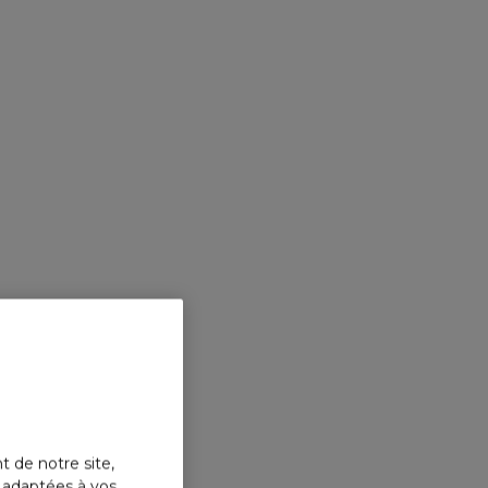
MONT
LEGEND
Parfum
t de notre site,
s adaptées à vos