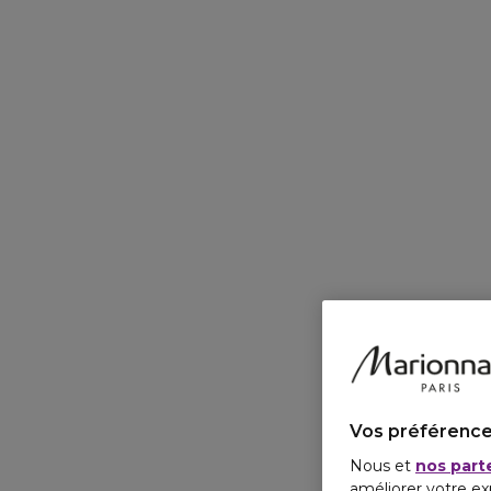
Vos préférence
Nous et
nos part
améliorer votre ex