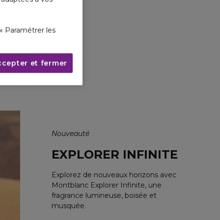
« Paramétrer les
ccepter et fermer
Nouveauté
EXPLORER INFINITE
Explorez de nouveaux horizons avec
Montblanc Explorer Infinite, une
fragrance lumineuse, boisée et
musquée.