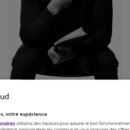
JE DÉCOUVRE AUSSI
s, votre expérience
enaires
utilisons des traceurs pour assurer le bon fonctionnemen
périence, personnaliser les contenus et vous proposer des offre