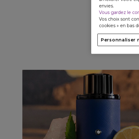
envies.
Vous gardez le co
Vos choix sont con
cookies » en bas 
Personnaliser 