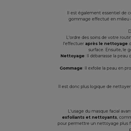
Il est également essentiel de co
gommage effectué en milieu de 
D
L'ordre des soins de votre routi
l'effectuer
après le nettoyage
d
surface. Ensuite, le 
Nettoyage
: Il débarrasse la peau 
Gommage
: Il exfolie la peau en p
Il est donc plus logique de nettoye
L'usage du masque facial avan
exfoliants et nettoyants
, comm
pour permettre un nettoyage plus fac