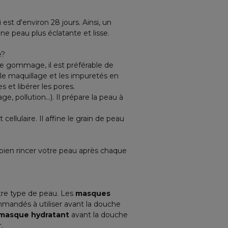
est d'environ 28 jours. Ainsi, un
e peau plus éclatante et lisse.
e?
 le gommage, il est préférable de
le maquillage et les impuretés en
 et libérer les pores.
, pollution...). Il prépare la peau à
cellulaire. Il affine le grain de peau
 bien rincer votre peau après chaque
tre type de peau. Les
masques
mandés à utiliser avant la douche
masque hydratant
avant la douche
.