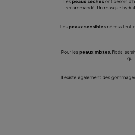
Les
peaux sèches
ont besoin d'h
recommandé. Un masque hydratant
Les
peaux sensibles
nécessitent d
Pour les
peaux mixtes
, l'idéal se
qui
Il existe également des gommages e