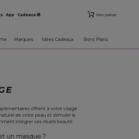
ts
App
Cadeaux 🎁
Mon panier
me
Marques
Idées Cadeaux
Bons Plans
GE
mplémentaires offrent à votre visage
naturel de votre peau et stimuler le
comment intégrer ces rituels beauté
 et un masque ?