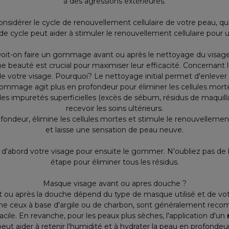
à des agressions extérieures.
nsidérer le cycle de renouvellement cellulaire de votre peau, qui 
cycle peut aider à stimuler le renouvellement cellulaire pour un
oit-on faire un gommage avant ou après le nettoyage du visag
ne beauté est crucial pour maximiser leur efficacité. Concernant
e votre visage. Pourquoi? Le nettoyage initial permet d'enlever 
gommage agit plus en profondeur pour éliminer les cellules mortes
des impuretés superficielles (excès de sébum, résidus de maquillage
recevoir les soins ultérieurs.
rofondeur, élimine les cellules mortes et stimule le renouvellement 
et laisse une sensation de peau neuve.
r d'abord votre visage pour ensuite le gommer. N'oubliez pas de
étape pour éliminer tous les résidus.
Masque visage avant ou apres douche ?
t ou après la douche dépend du type de masque utilisé et de vo
e ceux à base d'argile ou de charbon, sont généralement recom
ile. En revanche, pour les peaux plus sèches, l'application d'un
peut aider à retenir l'humidité et à hydrater la peau en profondeur