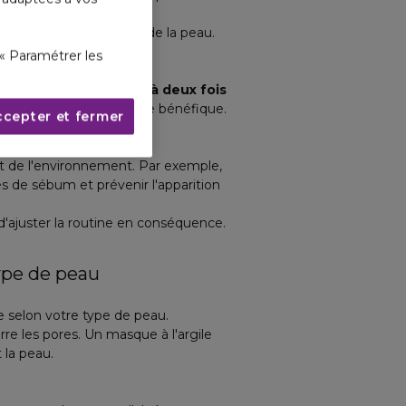
r
efficacité
.
 votre routine de soins de la peau.
« Paramétrer les
nt, un gommage une à deux fois
ois par semaine, peut être bénéfique.
ccepter et fermer
semaine
.
t de l'environnement. Par exemple,
 de sébum et prévenir l'apparition
 d'ajuster la routine en conséquence.
ype de peau
re selon votre type de peau.
re les pores. Un masque à l'argile
 la peau.