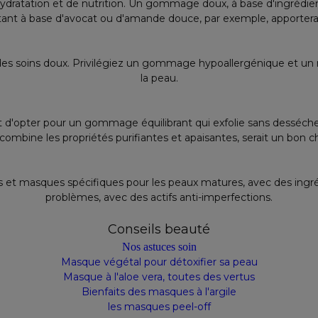
ydratation et de nutrition. Un gommage doux, à base d'ingrédien
 à base d'avocat ou d'amande douce, par exemple, apportera u
es soins doux. Privilégiez un gommage hypoallergénique et un ma
la peau.
rait d'opter pour un gommage équilibrant qui exfolie sans desséche
 combine les propriétés purifiantes et apaisantes, serait un bon ch
t masques spécifiques pour les peaux matures, avec des ingréd
problèmes, avec des actifs anti-imperfections.
Conseils beauté
Nos astuces soin
Masque végétal pour détoxifier sa peau
Masque à l'aloe vera, toutes des vertus
Bienfaits des masques à l'argile
les masques peel-off