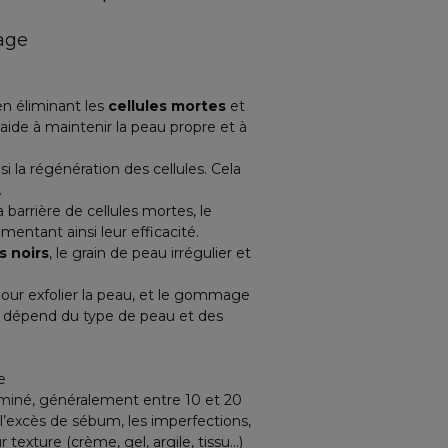
age
 en éliminant les
cellules mortes
et
 aide à maintenir la peau propre et à
si la régénération des cellules. Cela
.
a barrière de cellules mortes, le
ntant ainsi leur efficacité.
s noirs
, le grain de peau irrégulier et
pour exfolier la peau, et le
gommage
pes dépend du type de peau et des
e
miné, généralement entre 10 et 20
l’excès de sébum, les imperfections,
 texture (crème, gel, argile, tissu…)