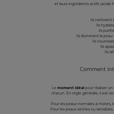
et leurs ingrédients actifs (acid
Ils nettoient
Ils hydrat
Ils puri
Ils illuminent la peau
Ils nourriss
Ils apai
Ils r
Comment inté
Le
moment idéal
pour réaliser u
chacun. En règle générale, il est 
Pour les peaux normales à mixtes, le
Pour les peaux sèches ou sensibles, 