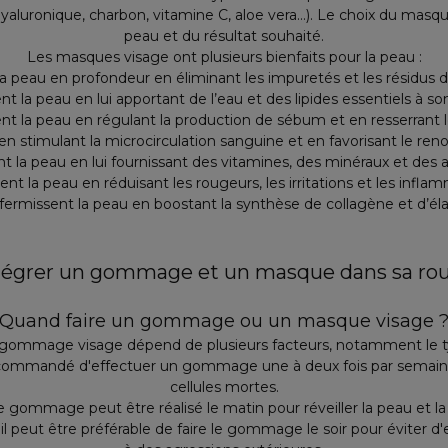
e hyaluronique, charbon, vitamine C, aloe vera…). Le choix du ma
peau et du résultat souhaité.
Les masques visage ont plusieurs bienfaits pour la peau :
 la peau en profondeur en éliminant les impuretés et les résidus 
ent la peau en lui apportant de l’eau et des lipides essentiels à son
fient la peau en régulant la production de sébum et en resserrant l
 en stimulant la microcirculation sanguine et en favorisant le ren
ent la peau en lui fournissant des vitamines, des minéraux et des 
sent la peau en réduisant les rougeurs, les irritations et les infla
affermissent la peau en boostant la synthèse de collagène et d’éla
grer un gommage et un masque dans sa rou
Quand faire un gommage ou un masque visage 
n gommage visage dépend de plusieurs facteurs, notamment le t
recommandé d'effectuer un gommage une à deux fois par semaine
cellules mortes.
 gommage peut être réalisé le matin pour réveiller la peau et la p
il peut être préférable de faire le gommage le soir pour éviter d