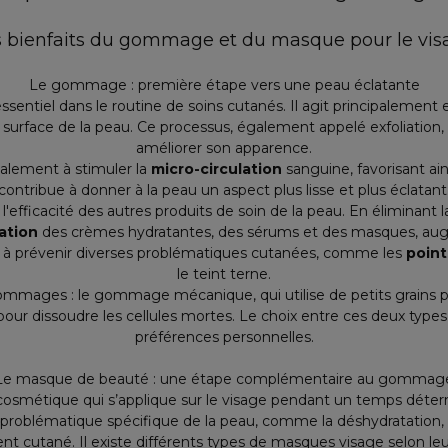
s bienfaits du gommage et du masque pour le vis
Le gommage : première étape vers une peau éclatante
ssentiel dans le
routine de soins cutanés
. Il agit principalement
a surface de la peau. Ce processus, également appelé
exfoliation
,
améliorer son apparence.
lement à stimuler la
micro-circulation
sanguine, favorisant ain
contribue à donner à la peau un aspect plus lisse et plus éclatant
 l'efficacité des autres produits de soin de la peau. En éliminant l
ation
des crèmes hydratantes, des sérums et des masques, augme
t à prévenir diverses problématiques cutanées, comme les
point
le teint terne.
 gommages : le
gommage mécanique
, qui utilise de petits grains 
es pour dissoudre les cellules mortes. Le choix entre ces deux ty
préférences personnelles.
Le masque de beauté : une étape complémentaire au gommag
cosmétique qui s’applique sur le visage pendant un temps déter
ne problématique spécifique de la peau, comme la déshydratation, 
nt cutané. Il existe différents types de masques visage selon leur