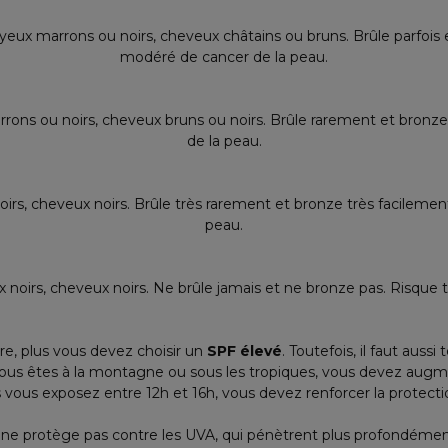
, yeux marrons ou noirs, cheveux châtains ou bruns. Brûle parfoi
modéré de cancer de la peau.
rons ou noirs, cheveux bruns ou noirs. Brûle rarement et bronze 
de la peau.
rs, cheveux noirs. Brûle très rarement et bronze très facilement
peau.
 noirs, cheveux noirs. Ne brûle jamais et ne bronze pas. Risque t
ire, plus vous devez choisir un
SPF élevé
. Toutefois, il faut aus
 vous êtes à la montagne ou sous les tropiques, vous devez augm
vous exposez entre 12h et 16h, vous devez renforcer la protection
F ne protège pas contre les UVA, qui pénètrent plus profondémen