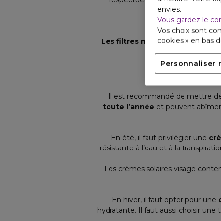
respectueuse de la peau et de l’e
envies.
Vous gardez le co
Vos choix sont con
cookies » en bas 
Les filtres mixtes
: ce sont des fo
Personnaliser 
Quelles s
Il est recommandé de mettre de 
toute l’année
et peuvent abîmer l
En été, il faut privilégier une
crè
résistante à l’eau et à la transpira
Les crèmes solaires visage conten
En hiver, il faut opter pour une
hydratante. Il faut aussi choisir u