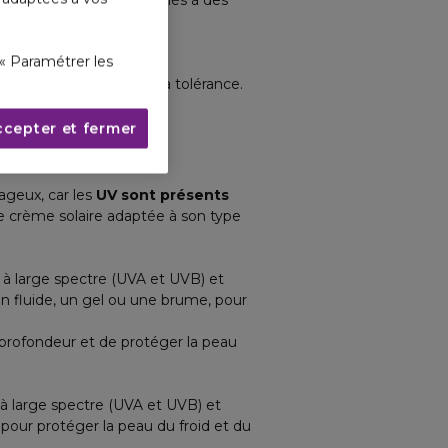
e. Ils sont souvent associés à des
« Paramétrer les
miser la protection et la tolérance.
ccepter et fermer
es jours ?
ageux, car les
UV sont présents
ne crème solaire adaptée à son type
 à large spectre (UVA et UVB) et
 un fluide, un gel ou une brume, pour
profondeur et de protéger la peau
, à large spectre (UVA et UVB) et
pour protéger la peau du froid et du