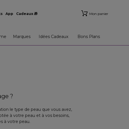
ts
App
Cadeaux 🎁
Mon panier
me
Marques
Idées Cadeaux
Bons Plans
age ?
tion le type de peau que vous avez,
aptée à votre peau et à vos besoins,
s à votre peau.