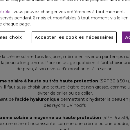
nvironnement, mais ils peuvent laisser un film blanc sur le visag
pigments pour éviter cet effet.
ntrôle
: vous pouvez changer vos préférences à tout moment.
servés pendant 6 mois et modifiables à tout moment via le lien 
de chaque page.
rmules qui combinent des filtres chimiques et minéraux pour opti
mes choix
Accepter les cookies nécessaires
A
ont les meilleures crèmes solaires à mettre tous l
la crème solaire tous les jours, même en hiver ou par temps nu
a peau à long terme. Pour un usage quotidien, il faut choisir u
de peau, à son niveau d’exposition et à la saison.
me solaire à haute ou très haute protection
(SPF 30 à 50+),
tion. Il faut aussi choisir une texture légère et non grasse, comme
éviter de briller ou de coller.
ant de l'
acide hyaluronique
permettent d'hydrater la peau en 
des rayons UV nocifs.
crème solaire à moyenne ou haute protection
(SPF 15 à 30)
ne texture riche et nourrissante, comme une crème ou une poudre, 
vent.