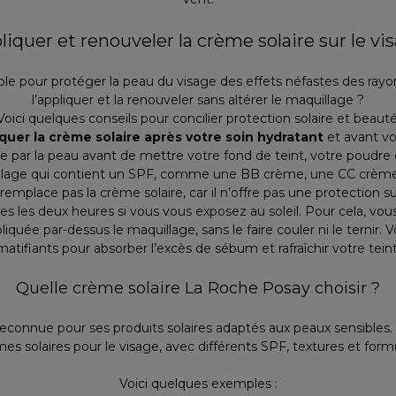
uer et renouveler la crème solaire sur le vi
ble pour protéger la peau du visage des effets néfastes des ra
l’appliquer et la renouveler sans altérer le maquillage ?
Voici quelques conseils pour concilier protection solaire et beauté
quer la crème solaire après votre soin hydratant
et avant vo
ée par la peau avant de mettre votre fond de teint, votre poudre
uillage qui contient un SPF, comme une BB crème, une CC crème o
 remplace pas la crème solaire, car il n’offre pas une protection su
es les deux heures si vous vous exposez au soleil. Pour cela, vou
uée par-dessus le maquillage, sans le faire couler ni le ternir. V
matifiants pour absorber l’excès de sébum et rafraîchir votre teint
Quelle crème solaire La Roche Posay choisir ?
connue pour ses produits solaires adaptés aux peaux sensibles.
es solaires pour le visage, avec différents SPF, textures et form
Voici quelques exemples :