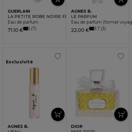
GUERLAIN
AGNÈS B.
LA PETITE ROBE NOIRE FLACON CŒUR
LE PARFUM
Eau de parfum
Eau de parfum (format voyag
5
3.7
7
3
71,10 €
22,00 €
Exclusivité
AGNÈS B.
DIOR
L'EAU
MISS DIOR