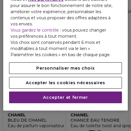
LANCÔME
CHANEL
pour assurer le bon fonctionnement de notre site,
LA VIE EST BELLE
ALLURE HOMME SPORT
Eau de parfum
EAU DE TOILETTE VAPORIS
améliorer votre expérience, personnaliser les
4.8
5
93
5
contenus et vous proposer des offres adaptées à
57,00 €
109,00 €
vos envies.
Vous gardez le contrôle
: vous pouvez changer
vos préférences à tout moment.
Vos choix sont conservés pendant 6 mois et
modifiables à tout moment via le lien «
Paramétrer les cookies » en bas de chaque page.
Personnaliser mes choix
Accepter les cookies nécessaires
Accepter et fermer
CHANEL
CHANEL
BLEU DE CHANEL
CHANCE EAU TENDRE
Eau de parfum vaporisateur de voyage rechargeable
Eau de toilette twist and spra