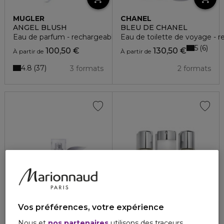
MUGLER
CHANEL
ANGEL BLUSH
BLEU DE CHANEL
Eau de parfum - rechargeable
Eau de toilette de voyage - 
5
6
100,50 €
130,50 €
À partir de
À partir de
4.8
37
3 formats
2 formats
Vos préférences, votre expérience
Nous et
nos partenaires
utilisons des traceurs