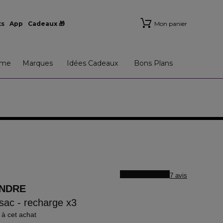
ts
App
Cadeaux 🎁
Mon panier
me
Marques
Idées Cadeaux
Bons Plans
7 avis
ENDRE
 sac - recharge x3
 à cet achat