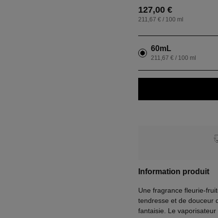
127,00 €
211,67 € / 100 ml
60mL
211,67 € / 100 ml
Information produit
Une fragrance fleurie-fru
tendresse et de douceur q
fantaisie. Le vaporisate