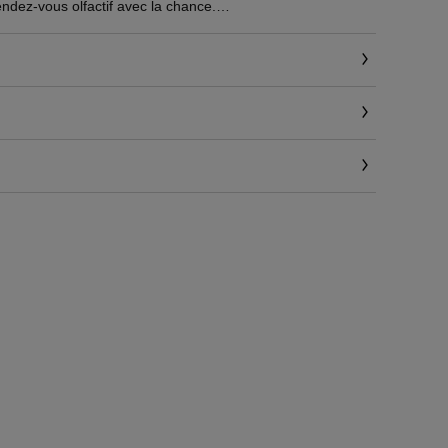
rendez-vous olfactif avec la chance.
 s'entrelacent l'accord pamplemousse-coing, vert et fruité, la
oelleux des muscs blancs. Une fragrance pleine de
se au sillage poétique.
ml