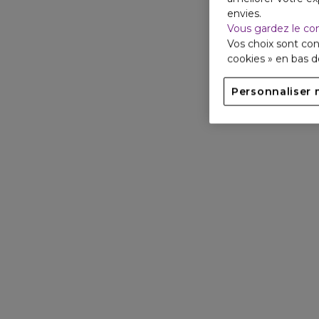
envies.
Vous gardez le co
Vos choix sont con
cookies » en bas 
Personnaliser 