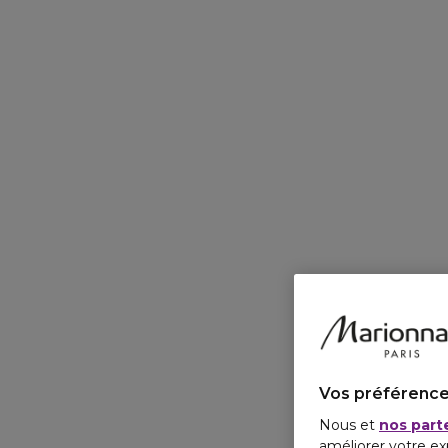
Vos préférence
Nous et
nos part
améliorer votre ex