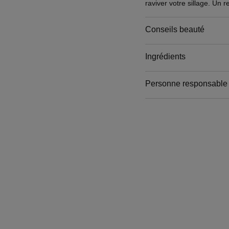
raviver votre sillage. Un 
Un parfum fleuri-fruité où
douceur jasminée et le m
Conseils beauté
tendresse et de délicates
Conditionnement : 3 x 20
Ingrédients
Personne responsable
Email
www.chanel.com