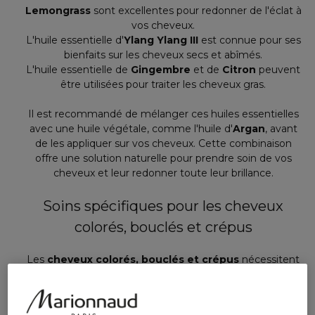
Lemongrass
sont excellentes pour redonner de l'éclat à
vos cheveux.
L'huile essentielle d'
Ylang Ylang III
est connue pour ses
bienfaits sur les cheveux secs et abîmés.
L'huile essentielle de
Gingembre
et de
Citron
peuvent
être utilisées pour traiter les cheveux gras.
Il est recommandé de mélanger ces huiles essentielles
avec une huile végétale, comme l'huile d'
Argan
, avant
de les appliquer sur vos cheveux. Cette combinaison
offre une solution naturelle pour prendre soin de vos
cheveux et leur redonner toute leur brillance.
Soins spécifiques pour les cheveux
colorés, bouclés et crépus
Les
cheveux colorés, bouclés et crépus
nécessitent
souvent des soins spécifiques pour maintenir leur éclat.
La coloration peut affaiblir la fibre capillaire, tandis que la
structure des cheveux bouclés et crépus rend difficile la