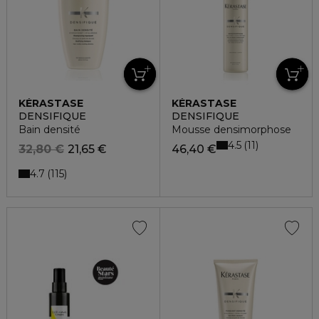
KÉRASTASE
KÉRASTASE
DENSIFIQUE
DENSIFIQUE
Bain densité
Mousse densimorphose
4.5
11
32,80 €
21,65 €
46,40 €
4.7
115