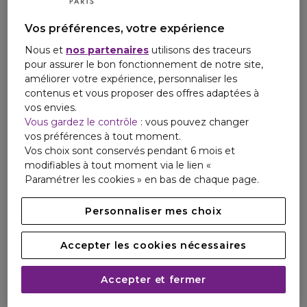
rétention d'hydratation, ce qui peut conduire à des
cheveux ternes.
Vos préférences, votre expérience
Pour les
cheveux colorés
, il est conseillé d'utiliser des
produits spécifiques comme des shampoings et après-
Nous et
nos partenaires
utilisons des traceurs
shampoings pour cheveux colorés, qui permettent de
pour assurer le bon fonctionnement de notre site,
préserver l'éclat de la couleur tout en nourrissant la fibre
améliorer votre expérience, personnaliser les
capillaire. De plus, l'application hebdomadaire d'un
contenus et vous proposer des offres adaptées à
masque capillaire réparateur peut aider à renforcer et
vos envies.
hydrater les cheveux.
Vous gardez le contrôle
: vous pouvez changer
Pour les
cheveux bouclés
, le maintien de l'hydratation
vos préférences à tout moment.
est essentiel. Utilisez des produits hydratants comme
Vos choix sont conservés pendant 6 mois et
des masques ou des huiles, et évitez les produits
modifiables à tout moment via le lien «
contenant des sulfates ou des alcools qui peuvent
Paramétrer les cookies » en bas de chaque page.
assécher les cheveux.
Enfin, les
cheveux crépus
ont besoin d'une hydratation
Personnaliser mes choix
profonde. Utilisez des huiles et des beurres naturels
comme le beurre de karité ou l'huile de coco pour nourrir
Accepter les cookies nécessaires
et hydrater le cheveu en profondeur. Une routine
capillaire en 3 étapes : laver, soigner et coiffer, peut aider
à révéler la beauté naturelle de vos cheveux crépus.
Accepter et fermer
Ainsi, avec une routine de soins adaptée à votre type de