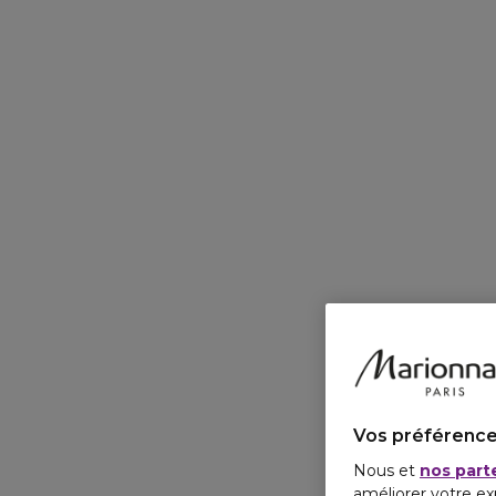
Vos préférence
Nous et
nos part
améliorer votre ex