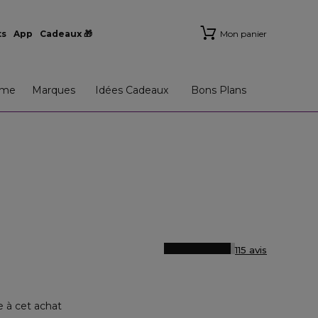
ts
App
Cadeaux 🎁
Mon panier
me
Marques
Idées Cadeaux
Bons Plans
115 avis
e à cet achat