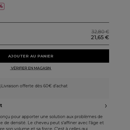
%
32,80 €
21,65 €
 AJOUTER AU PANIER 
 VÉRIFIER EN MAGASIN 
Livraison offerte dès 60€ d’achat
t
conçu pour apporter une solution aux problèmes de
e de densité. Le cheveu peut s'affiner avec l'âge et
ure son volume et sa force. C'est à celles qui