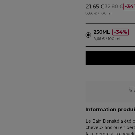
21,65 €
32,80 €
34
8,66 € / 100 ml
250ML
34%
8,66 € / 100 ml
Information produi
Le Bain Densité a été 
cheveux fins ou en pert
faire perdre à la chevel