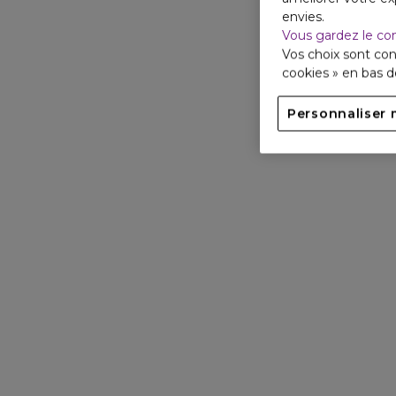
envies.
Vous gardez le co
Vos choix sont con
cookies » en bas 
Personnaliser 