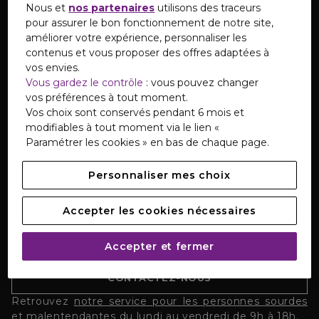
Nous et
nos partenaires
utilisons des traceurs
pour assurer le bon fonctionnement de notre site,
améliorer votre expérience, personnaliser les
S'INSCRIRE
contenus et vous proposer des offres adaptées à
vos envies.
Vous gardez le contrôle
: vous pouvez changer
TÉLÉCHARGEZ NOTRE APPLICATION
vos préférences à tout moment.
Vos choix sont conservés pendant 6 mois et
modifiables à tout moment via le lien «
Paramétrer les cookies » en bas de chaque page.
Personnaliser mes choix
SERVICE CLIENTS
Accepter les cookies nécessaires
Notre Service Clients est disponible du lundi au
samedi de 08h à 20h.
Accepter et fermer
CONTACTEZ-NOUS
Retrouvez
notre service pour les personnes sourdes
et malentendantes
du lundi au vendredi de 9h à 18h.