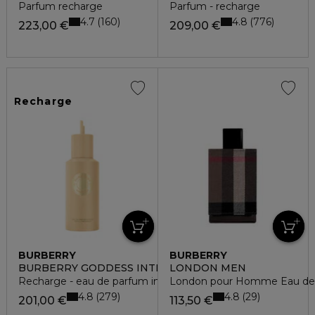
Parfum recharge
Parfum - recharge
4.7
4.8
160
776
223,00 €
209,00 €
Recharge
BURBERRY
BURBERRY
BURBERRY GODDESS INTENSE
LONDON MEN
Recharge - eau de parfum intense
London pour Homme Eau de T
4.8
4.8
279
29
201,00 €
113,50 €