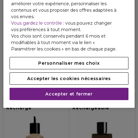
améliorer votre expérience, personnaliser les
contenus et vous proposer des offres adaptées à
vos envies.
Vous gardez le contrôle
: vous pouvez changer
vos préférences à tout moment.
Vos choix sont conservés pendant 6 mois et
modifiables à tout moment via le lien «
BURBERRY
BURBERRY
Paramétrer les cookies » en bas de chaque page.
BURBERRY GODDESS
BURBERRY HER PARFUM
Gel douche
Parfum
Personnaliser mes choix
4.8
1131
67,30 €
105,00 €
À partir de
4.8
Accepter les cookies nécessaires
97
3 formats
Accepter et fermer
Recharge
Rechargeable