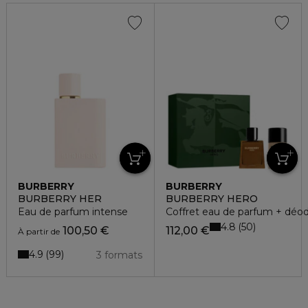
BURBERRY
BURBERRY
BURBERRY HER
BURBERRY HERO
Eau de parfum intense
Coffret eau de parfum + déod
4.8
50
100,50 €
112,00 €
À partir de
4.9
99
3 formats