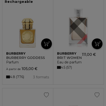
Rechargeable
BURBERRY
BURBERRY
111,00 €
BURBERRY GODDESS
BRIT WOMEN
Parfum
Eau de parfum
4.5
57
105,00 €
À partir de
4.8
776
3 formats