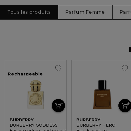
Tous les produits
Parfum Femme
Par
Rechargeable
BURBERRY
BURBERRY
BURBERRY GODDESS
BURBERRY HERO
Eau de parfum - rechargeable
Eau de parfum