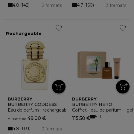
4.8
4.7
142
160
2 formats
3 formats
Rechargeable
BURBERRY
BURBERRY
BURBERRY GODDESS
BURBERRY HERO
Eau de parfum - rechargeable
Coffret - eau de parfum + ge
5
1
49,00 €
115,50 €
À partir de
4.8
1131
3 formats