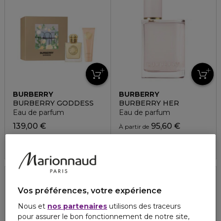
BURBERRY
BURBERRY
BURBERRY GODDESS
BURBERRY HER
Eau de parfum
Eau de parfum
139,00 €
95,60 €
À partir de
4.8
1131
3 formats
Vos préférences, votre expérience
Nous et
nos partenaires
utilisons des traceurs
pour assurer le bon fonctionnement de notre site,