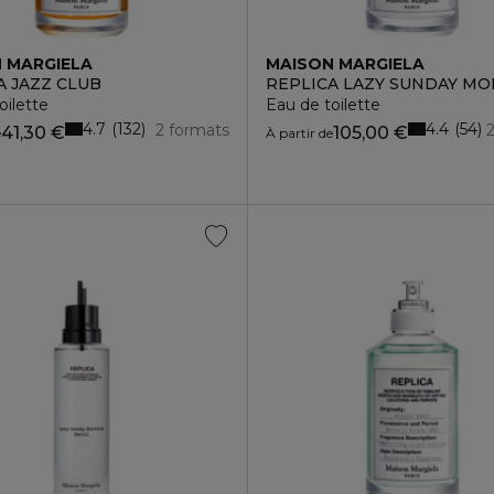
 MARGIELA
MAISON MARGIELA
A JAZZ CLUB
REPLICA LAZY SUNDAY M
oilette
Eau de toilette
4.7
4.4
132
54
2 formats
41,30 €
105,00 €
e
À partir de