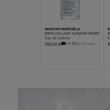
MAISON MARGIELA
M
REPLICA LAZY SUNDAY MORNING
R
Eau de toilette
E
4.4
54
2 formats
105,00 €
1