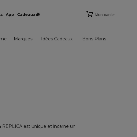
ts
App
Cadeaux 🎁
Mon panier
me
Marques
Idées Cadeaux
Bons Plans
a REPLICA est unique et incarne un