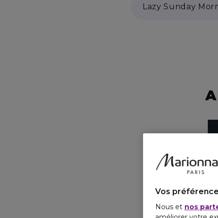
Lazy Sunday Mor
A
Vos préférence
Nous et
nos part
améliorer votre ex