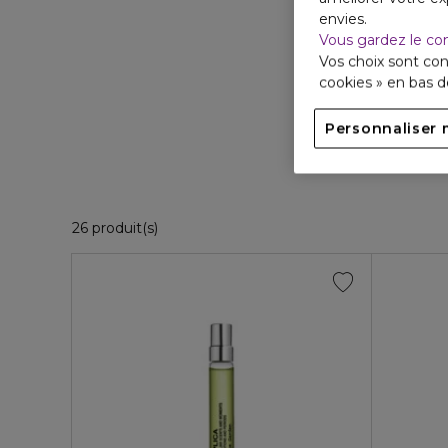
envies.
Vous gardez le co
Vos choix sont con
cookies » en bas 
Personnaliser 
Un
Le
26 Produits Affichés
26 produit(s)