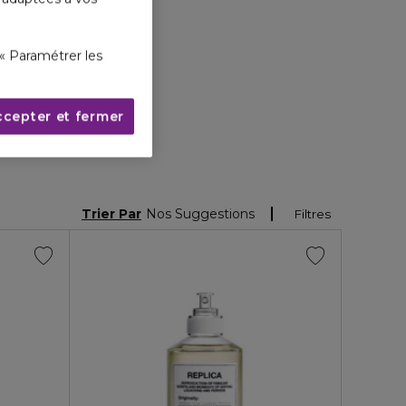
« Paramétrer les
ccepter et fermer
Trier Par
Nos Suggestions
Filtres