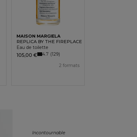
MAISON MARGIELA
MAISON MARGIEL
REPLICA BY THE FIREPLACE
REPLICA ON A DA
Eau de toilette
Eau de toilette
4.7
5
129
2
105,00 €
41,30 €
2 formats
Incontournable