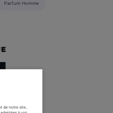
Parfum Homme
UE
t de notre site,
s adaptées à vos