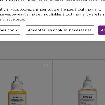
ntrôle
: vous pouvez changer vos préférences à tout moment.
servés pendant 6 mois et modifiables à tout moment via le lien 
de chaque page.
mes choix
Accepter les cookies nécessaires
A
der The Stars
 souvenir d'une nuit étoilée passée dans une nature sauvage