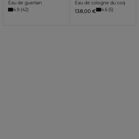
Eau de guerlain
Eau de cologne du coq
4.9
4.6
42
5
138,00 €