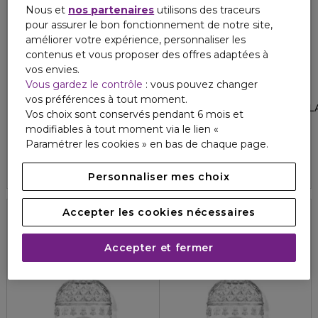
Nous et
nos partenaires
utilisons des traceurs
pour assurer le bon fonctionnement de notre site,
améliorer votre expérience, personnaliser les
contenus et vous proposer des offres adaptées à
vos envies.
Vous gardez le contrôle
: vous pouvez changer
HERMÈS
HERMÈS
vos préférences à tout moment.
EAU D'ORANGE VERTE
EAU DE RHUBARBE ECARL
Vos choix sont conservés pendant 6 mois et
Eau de cologne
Eau de cologne
modifiables à tout moment via le lien «
109,50 €
109,50 €
À partir de
À partir de
Paramétrer les cookies » en bas de chaque page.
4.8
4.7
284
24
4 formats
2 formats
Personnaliser mes choix
Accepter les cookies nécessaires
Accepter et fermer