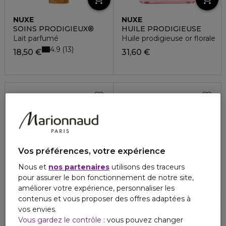
NUXE
NUXE
SOINS PRODIGIEUX®
HUILE PRODIGIEUSE
Lait parfumé
Huile prodigieuse or florale
4.9
13
18,50 €
31,60 €
Vos préférences, votre expérience
Nous et
nos partenaires
utilisons des traceurs
pour assurer le bon fonctionnement de notre site,
améliorer votre expérience, personnaliser les
contenus et vous proposer des offres adaptées à
vos envies.
LABORATOIRE SVR
LIERAC
Vous gardez le contrôle
: vous pouvez changer