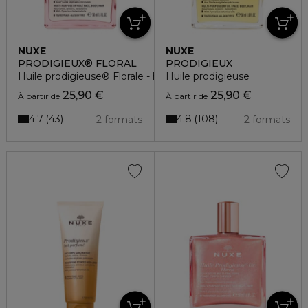
NUXE
NUXE
PRODIGIEUX® FLORAL
PRODIGIEUX
Huile prodigieuse® Florale - huile sèche multi-fonctions
Huile prodigieuse
25,90 €
25,90 €
À partir de
À partir de
4.7
4.8
43
108
2 formats
2 formats