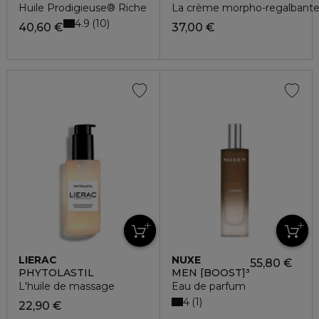
Huile Prodigieuse® Riche
La crème morpho-regalbant
4.9
10
40,60 €
37,00 €
LIERAC
NUXE
55,80 €
PHYTOLASTIL
MEN [BOOST]³
L'huile de massage
Eau de parfum
4
1
22,90 €