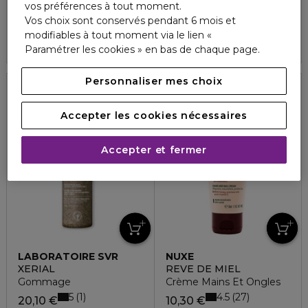
SEBIACLEAR
ARKESKIN
vos préférences à tout moment.
Sebiaclear spray corps
Le Lait corps ménopause
Vos choix sont conservés pendant 6 mois et
3.7
3
19,10 €
32,00 €
modifiables à tout moment via le lien «
Paramétrer les cookies » en bas de chaque page.
Personnaliser mes choix
Accepter les cookies nécessaires
Accepter et fermer
LABORATOIRE SVR
NUXE
XERIAL
REVE DE MIEL
Gommage
Crème Mains Et Ongles
5
4.5
1
27
20,10 €
10,30 €