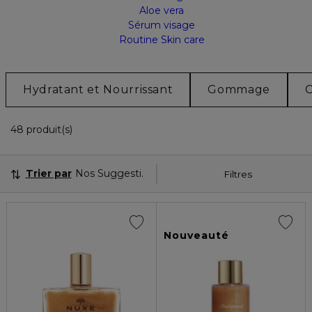
Aloe vera
Sérum visage
Routine Skin care
Hydratant et Nourrissant
Gommage
C
36 Produits Affichés
48 produit(s)
Trier par
Nos Suggestions
Filtres
Nouveauté