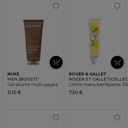
NUXE
ROGER & GALLET
MEN [BOOST]³
ROGER ET GALLET/COLLEC
Gel douche multi-usages
Crème mains bienfaisante 30m
11,10 €
7,50 €