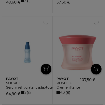
2
1
49,60 €
57,60 €
PAYOT
PAYOT
107,50 €
SOURCE
ROSELIFT
Sérum réhydratant adaptogène
Crème liftante
5
4.3
3
8
64,90 €