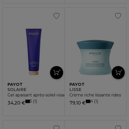
PAYOT
PAYOT
SOLAIRE
LISSE
Gel apaisant après-soleil visage & corps
Crème riche lissante rides
5
4
1
1
34,20 €
79,10 €