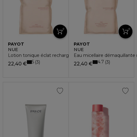
PAYOT
PAYOT
NUE
NUE
Lotion tonique éclat recharge
Eau micellaire démaquillante
5
4.7
3
3
22,40 €
22,40 €