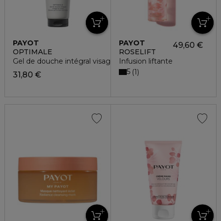
PAYOT
PAYOT
49,60 €
OPTIMALE
ROSELIFT
Gel de douche intégral visage & corps
Infusion liftante
5
1
31,80 €