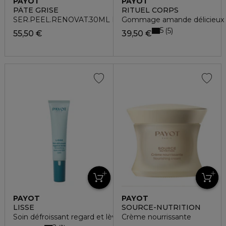
PAYOT
PAYOT
PÂTE GRISE
RITUEL CORPS
SER.PEEL.RENOVAT.30ML FL
Gommage amande délicieux e
5
5
55,50 €
39,50 €
PAYOT
PAYOT
LISSE
SOURCE-NUTRITION
Soin défroissant regard et lèvres
Crème nourrissante