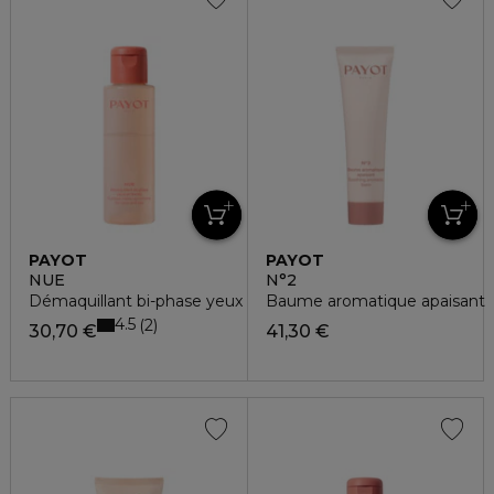
PAYOT
PAYOT
NUE
N°2
Démaquillant bi-phase yeux et lèvres
Baume aromatique apaisant
4.5
2
30,70 €
41,30 €