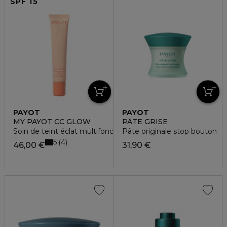
SPF 15
PAYOT
PAYOT
MY PAYOT CC GLOW
PÂTE GRISE
Soin de teint éclat multifonctions spf15
Pâte originale stop bouton
5
4
46,00 €
31,90 €