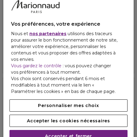
Vos préférences, votre expérience
Nous et
nos partenaires
utilisons des traceurs
PAYOT
PAYOT
pour assurer le bon fonctionnement de notre site,
CRÈME N°2 CC CREAM
NUE
améliorer votre expérience, personnaliser les
Soin correcteur teinté anti-rougeurs spf50+
Lait micellaire démaquillant
contenus et vous proposer des offres adaptées à
4.9
4
18
2
vos envies.
46,00 €
29,50 €
Vous gardez le contrôle
: vous pouvez changer
vos préférences à tout moment.
Vos choix sont conservés pendant 6 mois et
modifiables à tout moment via le lien «
34%
Paramétrer les cookies » en bas de chaque page.
Personnaliser mes choix
Accepter les cookies nécessaires
Accepter et fermer