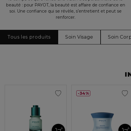
beauté : pour PAYOT, la beauté est affaire de confiance en
soi. Une confiance qui se révèle, s’entretient et peut se
renforcer.
Tous les produits
Soin Visage
Soin Cor
I
34%