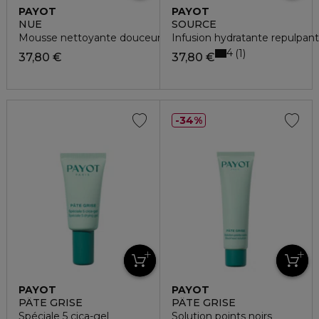
PAYOT
PAYOT
NUE
SOURCE
Mousse nettoyante douceur
Infusion hydratante repulpan
4
1
37,80 €
37,80 €
34%
PAYOT
PAYOT
PÂTE GRISE
PÂTE GRISE
Spéciale 5 cica-gel
Solution points noirs