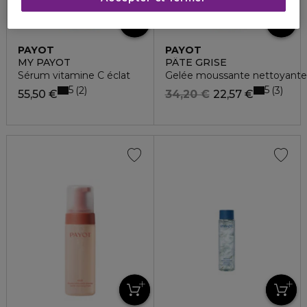
PAYOT
PAYOT
MY PAYOT
PÂTE GRISE
Sérum vitamine C éclat
Gelée moussante nettoyante 
5
5
2
3
55,50 €
34,20 €
22,57 €