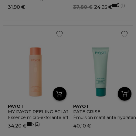
5
1
31,90 €
37,80 €
24,95 €
PAYOT
PAYOT
MY PAYOT PEELING ÉCLAT
PÂTE GRISE
Essence micro-exfoliante effet peau neuve
Émulsion matifiante hydratan
5
2
34,20 €
40,10 €