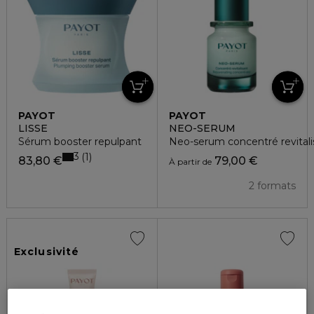
PAYOT
PAYOT
LISSE
NEO-SERUM
Sérum booster repulpant
Neo-serum concentré revitali
3
1
83,80 €
79,00 €
À partir de
2 formats
Exclusivité