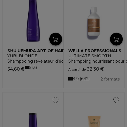
SHU UEMURA ART OF HAIR
WELLA PROFESSIONALS
YŪBI BLONDE
ULTIMATE SMOOTH
Shampooing révélateur d’éclat
Shampoing nourrissant pour c
5
3
54,60 €
32,30 €
À partir de
4.9
682
2 formats