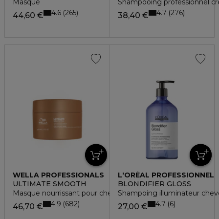
Masque
Shampooing professionnel cr
4.6
4.7
265
276
44,60 €
38,40 €
WELLA PROFESSIONALS
L'ORÉAL PROFESSIONNEL
ULTIMATE SMOOTH
BLONDIFIER GLOSS
Masque nourrissant pour cheveux secs, ternes ou frisés
Shampoing illuminateur chev
4.9
4.7
682
6
46,70 €
27,00 €