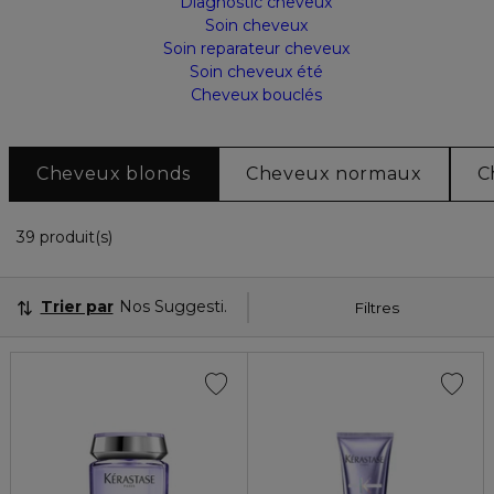
Diagnostic cheveux
Soin cheveux
Soin reparateur cheveux
Soin cheveux été
Cheveux bouclés
Cheveux blonds
Cheveux normaux
C
36 Produits Affichés
39 produit(s)
Trier par
Nos Suggestions
Filtres