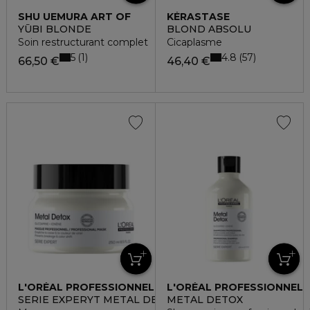
SHU UEMURA ART OF
KÉRASTASE
HAIR
YŪBI BLONDE
BLOND ABSOLU
Soin restructurant complet
Cicaplasme
5
4.8
1
57
66,50 €
46,40 €
L'ORÉAL PROFESSIONNEL
L'ORÉAL PROFESSIONNEL
SERIE EXPERYT METAL DETOX
METAL DETOX