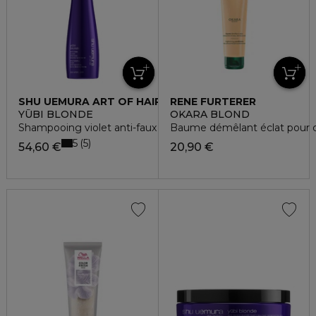
SHU UEMURA ART OF HAIR
RENE FURTERER
YŪBI BLONDE
OKARA BLOND
Shampooing violet anti-faux reflets
Baume démêlant éclat pour c
5
5
54,60 €
20,90 €