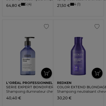
5
4
4
1
64,80 €
21,50 €
L'ORÉAL PROFESSIONNEL
REDKEN
SERIE EXPERT BONDIFIER
COLOR EXTEND BLONDAG
Shampoing illuminateur cheveux blonds
Shampoing neutralisant chev
40,40 €
30,20 €