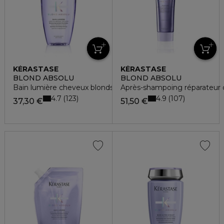
KÉRASTASE
KÉRASTASE
BLOND ABSOLU
BLOND ABSOLU
Bain lumière cheveux blonds
Après-shampoing réparateur 
4.7
4.9
123
107
37,30 €
51,50 €