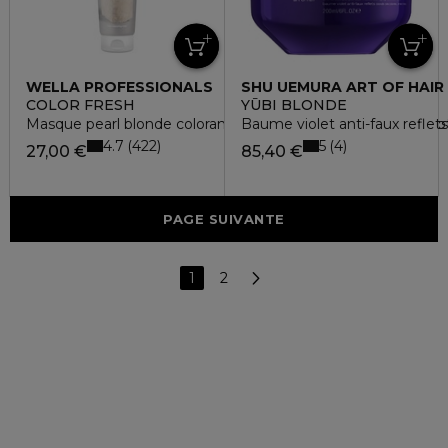
WELLA PROFESSIONALS
SHU UEMURA ART OF HAIR
COLOR FRESH
YŪBI BLONDE
Masque pearl blonde colorant pour raviver ou transformer vo
Baume violet anti-faux reflets
4.7
5
422
4
27,00 €
85,40 €
PAGE SUIVANTE
1
2