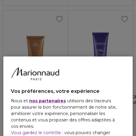
Vos préférences, votre expérience
WELLA PROFESSIONALS
REDKEN
ULTIMATE SMOOTH
COLOR EXTEND BLONDAG
Nous et
nos partenaires
utilisons des traceurs
Après-shampoing nourrissant pour cheveux secs, ternes ou f
Masque neutralisant cheveux
pour assurer le bon fonctionnement de notre site,
4.9
682
36,00 €
46,20 €
améliorer votre expérience, personnaliser les
contenus et vous proposer des offres adaptées à
vos envies.
Vous gardez le contrôle
: vous pouvez changer