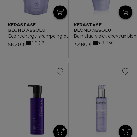
KÉRASTASE
KÉRASTASE
BLOND ABSOLU
BLOND ABSOLU
Éco-recharge shampoing bain lumière
Bain ultra-violet cheveux blon
4.9
4.8
12
136
56,20 €
32,80 €