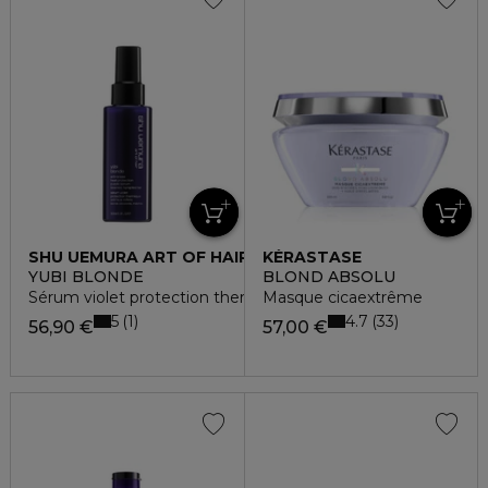
SHU UEMURA ART OF HAIR
KÉRASTASE
YUBI BLONDE
BLOND ABSOLU
Sérum violet protection thermique anti-faux reflets
Masque cicaextrême
5
4.7
1
33
56,90 €
57,00 €