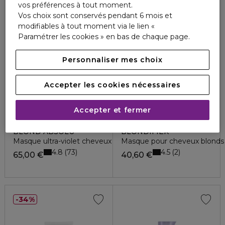
vos préférences à tout moment.
Vos choix sont conservés pendant 6 mois et
modifiables à tout moment via le lien «
Paramétrer les cookies » en bas de chaque page.
Personnaliser mes choix
Accepter les cookies nécessaires
Accepter et fermer
KÉRASTASE
L'ORÉAL PROFESSIONNEL
BLOND ABSOLU
BLONDIFIER
Masque ultra-violet cheveux blonds
Masque pour cheveux blonds
4.8
4.5
73
2
65,00 €
40,60 €
34%