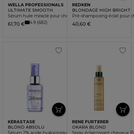
WELLA PROFESSIONALS
REDKEN
ULTIMATE SMOOTH
BLONDAGE HIGH BRIGHT
Sérum huile miracle pour cheveux secs, ternes ou frisés
Pré-shampooing éclat pour c
4.9
682
61,70 €
40,60 €
KÉRASTASE
RENE FURTERER
BLOND ABSOLU
OKARA BLOND
Sérum 2% acide hyaluronique pure
Spray éclaircissant cheveux 1